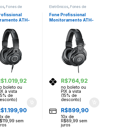
cos
,
Fones de
Eletrônicos
,
Fones de
Ouvidos
rofissional
Fone Profissional
oramento ATH-
Monitoramento ATH-
udio Technica
M30x Audio Technica
R$
1.019,92
R$
764,92
o boleto ou
no boleto ou
IX à vista
PIX à vista
15% de
(15% de
esconto)
desconto)
R$
1.199,90
R$
899,90
0
x de
10
x de
$
119,99
sem
R$
89,99
sem
uros
juros