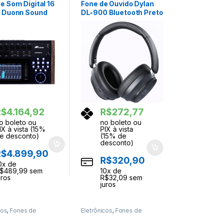
e Som Digital 16
Fone de Ouvido Dylan
 Duonn Sound
DL-900 Bluetooth Preto
and Rack
R$
4.164,92
R$
272,77
o boleto ou
no boleto ou
IX à vista (15%
PIX à vista
e desconto)
(15% de
desconto)
R$
4.899,90
R$
320,90
0
x de
$
489,99
sem
10
x de
uros
R$
32,09
sem
juros
cos
,
Fones de
Eletrônicos
,
Fones de
Ouvidos