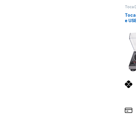
Toca 
Toca
e US
Audi