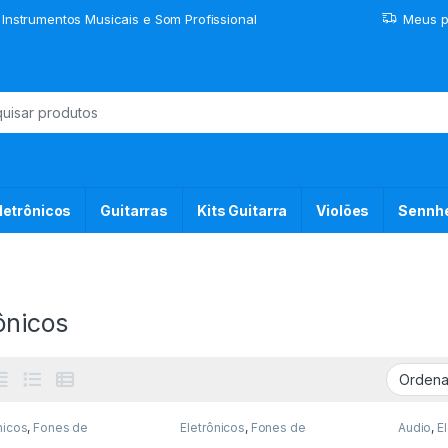
 Instrumentos Musicais e Som Profissional
Meus p
or:
letrônicos
Guitarras
Kits Guitarra
Violões
Sennhe
ônicos
nicos
,
Fones de
Eletrônicos
,
Fones de
Audio
,
E
os
,
Sem Fio
Ouvidos
,
Sem Fio
Som
,
So