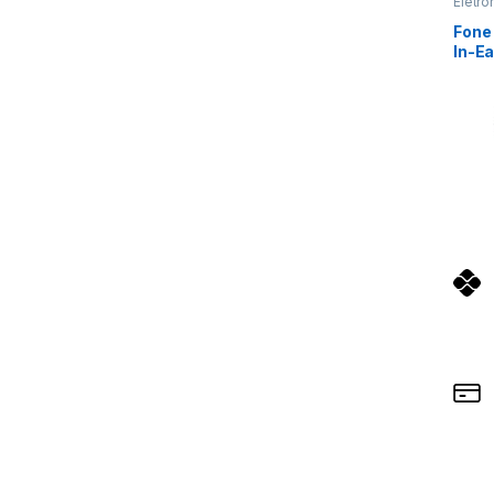
Eletrô
Ouvid
Fone
In-Ea
Moni