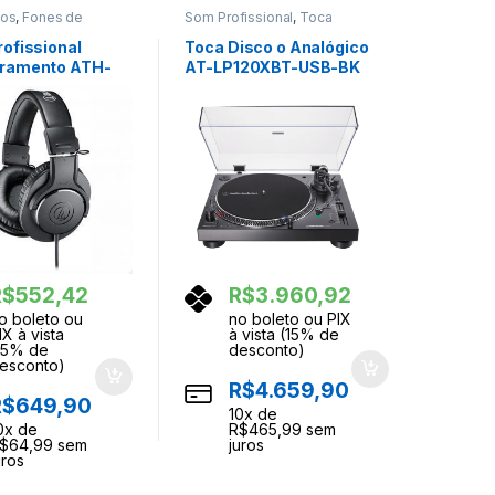
cos
,
Fones de
Som Profissional
,
Toca
Discos
rofissional
Toca Disco o Analógico
oramento ATH-
AT-LP120XBT-USB-BK
udio Technica
Audio Technica
R$
552,42
R$
3.960,92
o boleto ou
no boleto ou PIX
IX à vista
à vista (15% de
15% de
desconto)
esconto)
R$
4.659,90
R$
649,90
10
x de
0
x de
R$
465,99
sem
$
64,99
sem
juros
uros