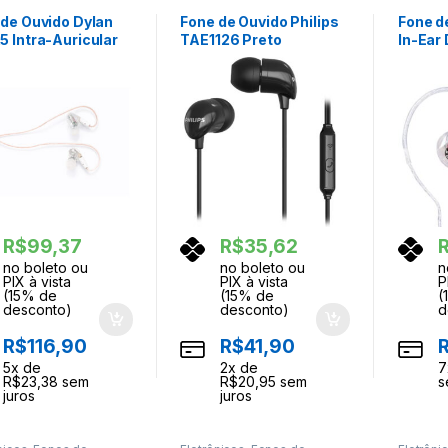
os
Ouvidos
Ouvidos
 de Ouvido Dylan
Fone de Ouvido Philips
Fone d
 Intra-Auricular
TAE1126 Preto
In-Ear
Fio Branco
Monito
R$
99,37
R$
35,62
no boleto ou
no boleto ou
n
PIX à vista
PIX à vista
P
(15% de
(15% de
(
desconto)
desconto)
d
R$
116,90
R$
41,90
5
x de
2
x de
7
R$
23,38
sem
R$
20,95
sem
s
juros
juros