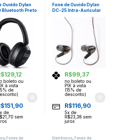
e Ouvido Dylan
Fone de Ouvido Dylan
 Bluetooth Preto
DC-25 Intra-Auricular
com Fio Preto
R$
129,12
R$
99,37
o boleto ou
no boleto ou
IX à vista
PIX à vista
15% de
(15% de
esconto)
desconto)
R$
151,90
R$
116,90
x de
5
x de
$
21,70
sem
R$
23,38
sem
uros
juros
cos
,
Fones de
Eletrônicos
,
Fones de