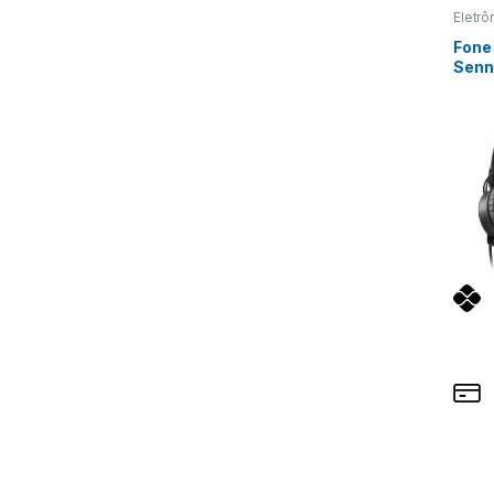
Eletrô
Ouvid
Fone
Senn
Pret