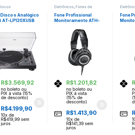
Discos
Eletrônicos
,
Fones de
Eletrôni
Ouvidos
Ouvidos
 Disco o Analógico
Fone Profissional
Fone P
B AT-LP120XUSB
Monitoramento ATH-
Monit
o Technica
M50x Audio Technica
M40x A
R$
3.569,92
R$
1.201,82
no boleto ou
no boleto ou
n
PIX à vista (15%
PIX à vista
P
de desconto)
(15% de
(
desconto)
d
R$
4.199,90
R$
1.413,90
10
x de
R$
419,99
sem
10
x de
1
juros
R$
141,39
sem
R
juros
j