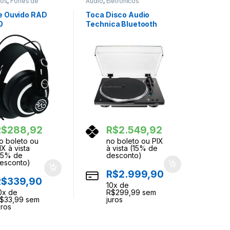
cos
,
Fones de
Audio
,
Eletrônicos
e Ouvido RAD
Toca Disco Audio
0
Technica Bluetooth
LP70XBT-BS-C Preto
Prata
R$
288,92
R$
2.549,92
o boleto ou
no boleto ou PIX
IX à vista
à vista (15% de
15% de
desconto)
esconto)
R$
2.999,90
R$
339,90
10
x de
0
x de
R$
299,99
sem
$
33,99
sem
juros
uros