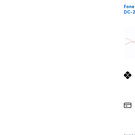
Ouvid
Fone
DC-25
com 