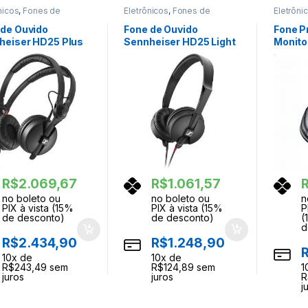
nicos
,
Fones de
Eletrônicos
,
Fones de
Eletrôni
os
Ouvidos
Ouvidos
 de Ouvido
Fone de Ouvido
Fone P
heiser HD25 Plus
Sennheiser HD25 Light
Monit
o
Preto
M20x A
R$
2.069,67
R$
1.061,57
no boleto ou
no boleto ou
n
PIX à vista (15%
PIX à vista (15%
P
de desconto)
de desconto)
(
d
R$
2.434,90
R$
1.248,90
10
x de
10
x de
R$
243,49
sem
R$
124,89
sem
1
juros
juros
R
j