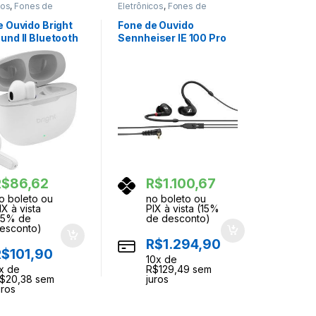
cos
,
Fones de
Eletrônicos
,
Fones de
Ouvidos
e Ouvido Bright
Fone de Ouvido
und II Bluetooth
Sennheiser IE 100 Pro
o
Preto
R$
86,62
R$
1.100,67
o boleto ou
no boleto ou
IX à vista
PIX à vista (15%
15% de
de desconto)
esconto)
R$
1.294,90
R$
101,90
10
x de
x de
R$
129,49
sem
$
20,38
sem
juros
uros