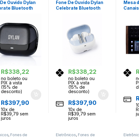
 De Ouvido Dylan
Fone De Ouvido Dylan
Mesa d
brate Bluetooth
Celebrate Bluetooth
Canais
0 Airtwo Preto
AT-10 Airtwo Branco
Live B
R$
338,22
R$
338,22
no boleto ou
no boleto ou
n
PIX à vista
PIX à vista
P
(15% de
(15% de
d
desconto)
desconto)
R$
397,90
R$
397,90
1
10
x de
10
x de
R
R$
39,79
sem
R$
39,79
sem
j
juros
juros
nicos
,
Fones de
Eletrônicos
,
Fones de
Eletrôni
os
Ouvidos
Ouvidos