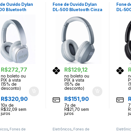
 de Ouvido Dylan
Fone de Ouvido Dylan
Fone d
00 Bluetooth
DL-500 Bluetooth Cinza
DL-500
a
R$
272,77
R$
129,12
no boleto ou
no boleto ou
n
PIX à vista
PIX à vista
P
(15% de
(15% de
(
desconto)
desconto)
d
R$
320,90
R$
151,90
10
x de
7
x de
7
R$
32,09
sem
R$
21,70
sem
R
juros
juros
j
nicos
,
Fones de
Eletrônicos
,
Fones de
Eletrôni