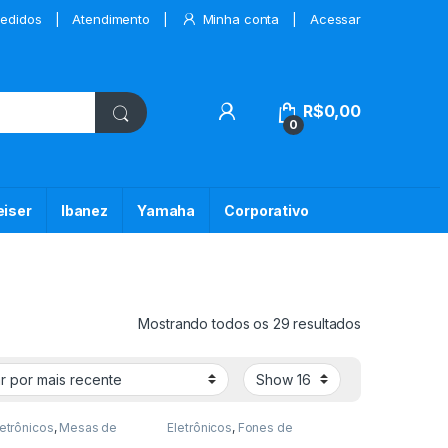
edidos
Atendimento
Minha conta
Acessar
My Account
R$
0,00
0
iser
Ibanez
Yamaha
Corporativo
Classificado 
Mostrando todos os 29 resultados
letrônicos
,
Mesas de
Eletrônicos
,
Fones de
m Profissional
Ouvidos