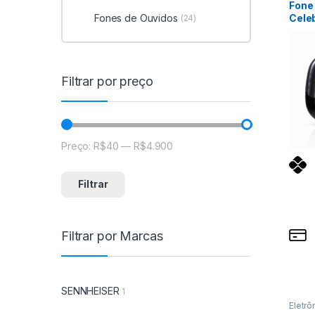
Fone
Cele
Fones de Ouvidos
(24)
AT-1
Filtrar por preço
Preço:
R$40
—
R$4.900
Preço mínimo
Preço máximo
Filtrar
Filtrar por Marcas
SENNHEISER
1
Eletrô
Ouvid