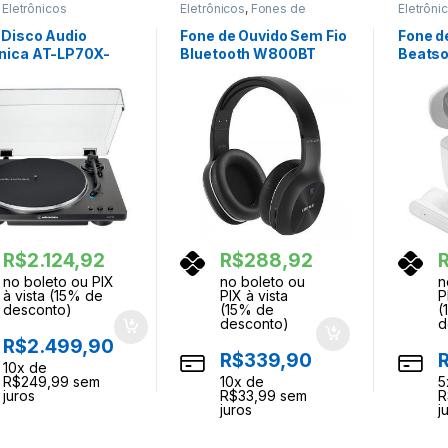
,
Eletrônicos
Eletrônicos
,
Fones de
Eletrôni
Ouvidos
Ouvidos
 Disco Audio
Fone de Ouvido Sem Fio
Fone d
nica AT-LP70X-
Bluetooth W800BT
Beatso
 Preto Cinza
Plus Edifier
Branc
R$
2.124,92
R$
288,92
no boleto ou PIX
no boleto ou
n
à vista (15% de
PIX à vista
P
desconto)
(15% de
(
desconto)
d
R$
2.499,90
R$
339,90
10
x de
R$
249,99
sem
10
x de
5
juros
R$
33,99
sem
R
juros
j