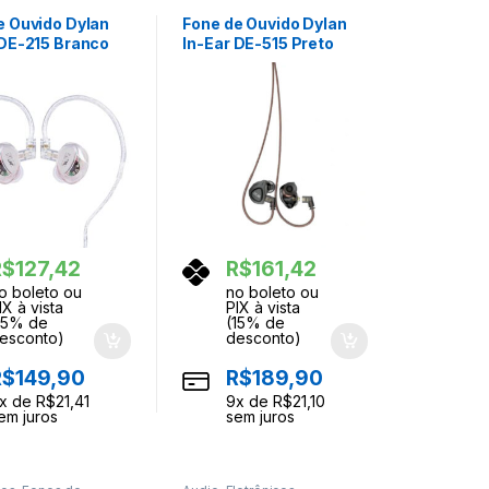
Ouvidos
e Ouvido Dylan
Fone de Ouvido Dylan
 DE-215 Branco
In-Ear DE-515 Preto
r de Placo
Monitor de Palco
R$
127,42
R$
161,42
o boleto ou
no boleto ou
IX à vista
PIX à vista
15% de
(15% de
esconto)
desconto)
R$
149,90
R$
189,90
x de
R$
21,41
9
x de
R$
21,10
em juros
sem juros