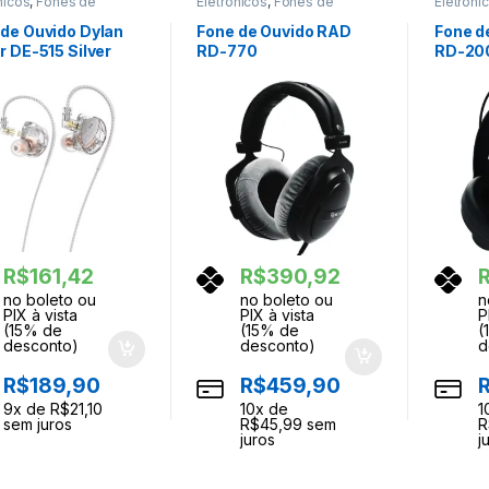
nicos
,
Fones de
Eletrônicos
,
Fones de
Eletrôni
os
Ouvidos
Ouvidos
 de Ouvido Dylan
Fone de Ouvido RAD
Fone d
r DE-515 Silver
RD-770
RD-20
tor de Palco
R$
161,42
R$
390,92
no boleto ou
no boleto ou
n
PIX à vista
PIX à vista
P
(15% de
(15% de
(
desconto)
desconto)
d
R$
189,90
R$
459,90
9
x de
R$
21,10
10
x de
1
sem juros
R$
45,99
sem
R
juros
j