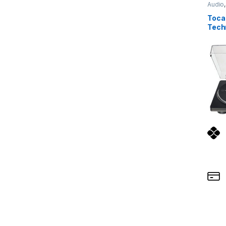
Audio
Toca
Tech
BG-C