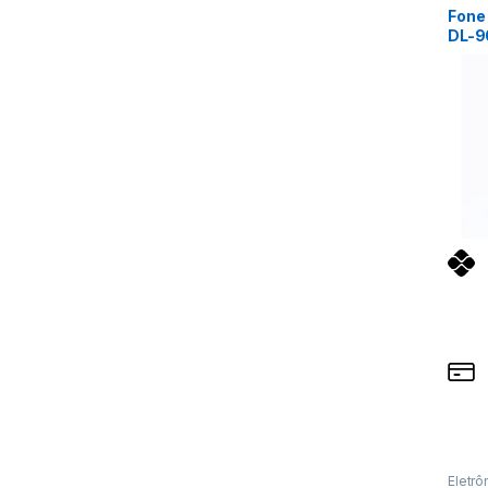
Fone
DL-9
Cinz
Eletrô