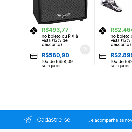
R$
493,77
R$
2.46
no boleto ou PIX à
no boleto 
vista (15% de
vista (15%
desconto)
desconto)
R$
580,90
R$
2.89
10
x de
R$
58,09
10
x de
R$
sem juros
sem juros
Cadastre-se
... e acompanhe as nov