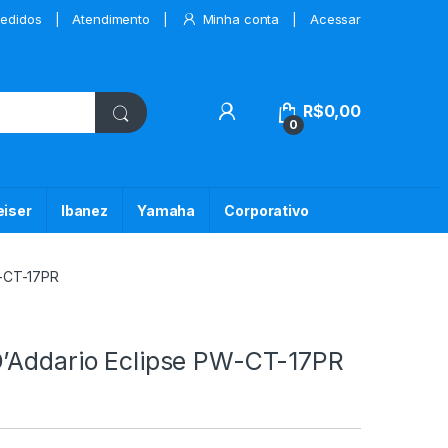
edidos
Atendimento
Minha conta
Acessar
My Account
R$
0,00
0
iser
Ibanez
Yamaha
Corporativo
W-CT-17PR
D’Addario Eclipse PW-CT-17PR