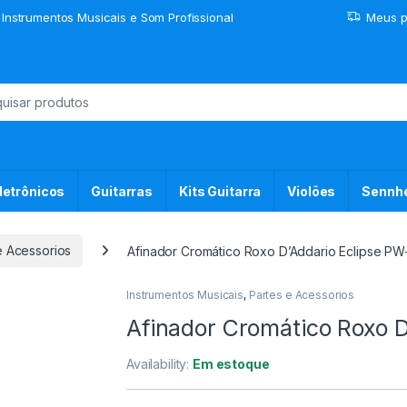
 Instrumentos Musicais e Som Profissional
Meus p
or:
letrônicos
Guitarras
Kits Guitarra
Violões
Sennhe
e Acessorios
Afinador Cromático Roxo D’Addario Eclipse P
Instrumentos Musicais
,
Partes e Acessorios
Afinador Cromático Roxo 
Availability:
Em estoque