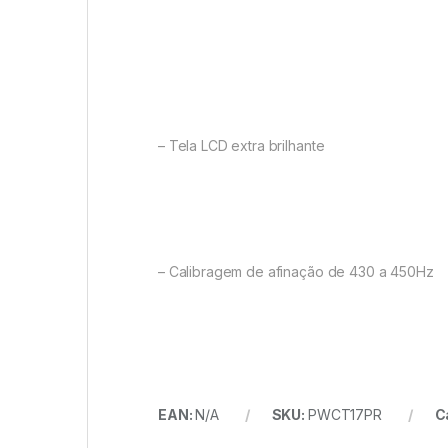
– Tela LCD extra brilhante
– Calibragem de afina
ção de 430 a 450Hz
EAN:
N/A
SKU:
PWCT17PR
C