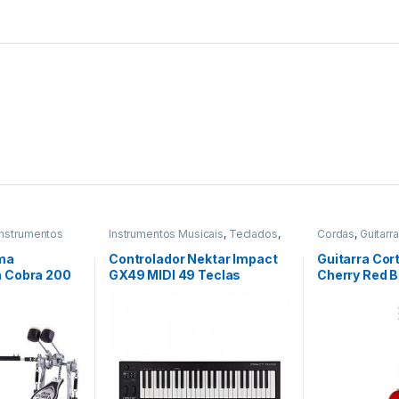
Instrumentos
Instrumentos Musicais
,
Teclados
,
Cordas
,
Guitarr
o
Teclas
Musicais
ma
Controlador Nektar Impact
Guitarra Cor
 Cobra 200
GX49 MIDI 49 Teclas
Cherry Red B
de