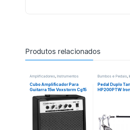
Produtos relacionados
Amplificadores
,
Instrumentos
Bumbos e Pedais
,
Musicais
Musicais
,
Percussa
Cubo Amplificador Para
Pedal Duplo Ta
Guitarra 15w Voxstorm Cg15
HP200PTW Iron
Twin Power Gli