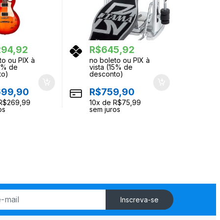
294,92
R$
645,92
to ou PIX à
no boleto ou PIX à
15% de
vista (15% de
to)
desconto)
699,90
R$
759,90
R$
269,99
10
x de
R$
75,99
os
sem juros
Inscreva-se