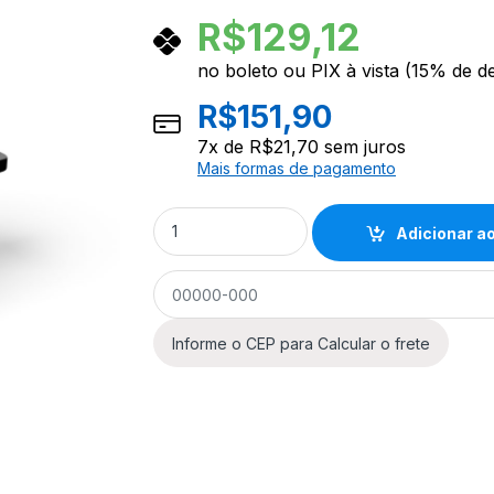
R$
129,12
no boleto ou PIX à vista (15% de d
R$
151,90
7
x de
R$
21,70
sem juros
Mais formas de pagamento
Afinador Cromático Roxo D'Addario Eclips
Adicionar ao