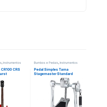
as
,
Instrumentos
Bumbos e Pedais
,
Instrumentos
Musicais
,
Percussao
t CR100 CRS
Pedal Simples Tama
urst
Stagemaster Standard
Hp30 Power Glide