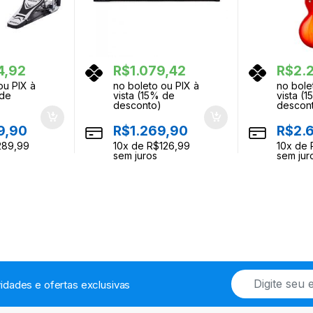
4,92
R$
1.079,42
R$
2.
ou PIX à
no boleto ou PIX à
no bole
 de
vista (15% de
vista (
desconto)
descon
9,90
R$
1.269,90
R$
2.
289,99
10
x de
R$
126,99
10
x de
sem juros
sem jur
E
idades e ofertas exclusivas
m
a