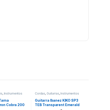
is
,
Instrumentos
Cordas
,
Guitarras
,
Instrumentos
ssao
Musicais
 Tama
Guitarra Ibanez KIKO SP3
on Cobra 200
TEB Transparent Emerald
lide
Burst