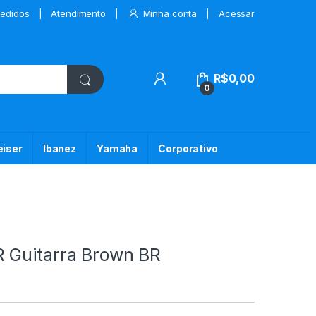
edidos
Atendimento
Minha conta
Acessar
My Account
R$
0,00
0
iser
Ibanez
Yamaha
Corporativo
 Guitarra Brown BR