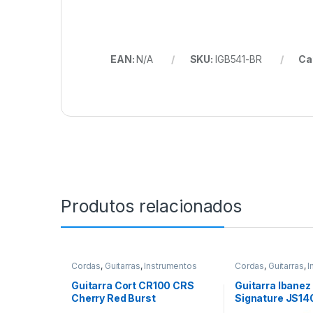
EAN:
N/A
SKU:
IGB541-BR
Ca
Produtos relacionados
Cordas
,
Guitarras
,
Instrumentos
Cordas
,
Guitarras
,
I
Musicais
Musicais
Guitarra Cort CR100 CRS
Guitarra Ibanez
Cherry Red Burst
Signature JS1
Blue