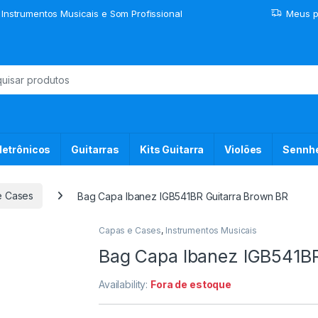
 Instrumentos Musicais e Som Profissional
Meus p
or:
letrônicos
Guitarras
Kits Guitarra
Violões
Sennhe
e Cases
Bag Capa Ibanez IGB541BR Guitarra Brown BR
Capas e Cases
,
Instrumentos Musicais
Bag Capa Ibanez IGB541BR
Availability:
Fora de estoque