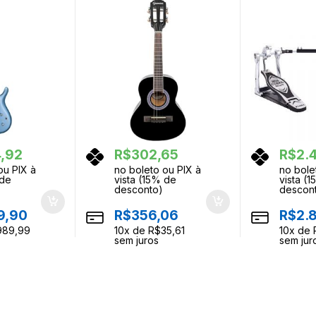
4,92
R$
302,65
R$
2.
ou PIX à
no boleto ou PIX à
no bole
 de
vista (15% de
vista (
desconto)
descon
9,90
R$
356,06
R$
2.
989,99
10
x de
R$
35,61
10
x de
sem juros
sem jur