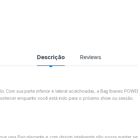
Descrição
Reviews
ilo. Com sua parte inferior e lateral acolchoadas, a Bag Ibanez PO
ontecer enquanto você está indo para o próximo show ou sessão.
 que uma Bag elegante e com design inteligente não possa manter s