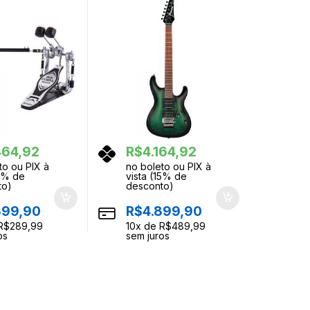
464,92
R$
4.164,92
to ou PIX à
no boleto ou PIX à
15% de
vista (15% de
to)
desconto)
899,90
R$
4.899,90
R$
289,99
10
x de
R$
489,99
os
sem juros