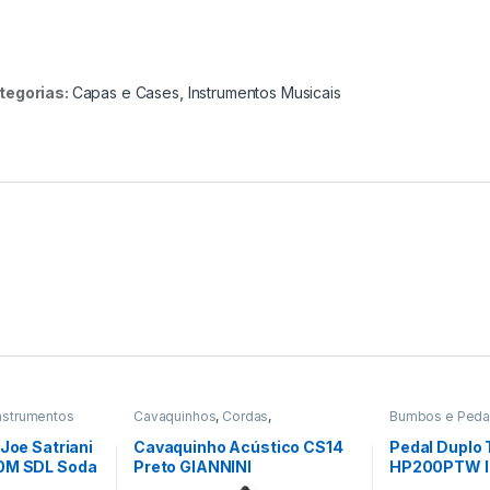
tegorias:
Capas e Cases
,
Instrumentos Musicais
nstrumentos
Cavaquinhos
,
Cordas
,
Bumbos e Peda
Instrumentos Musicais
Musicais
,
Percu
 Joe Satriani
Cavaquinho Acústico CS14
Pedal Duplo
40M SDL Soda
Preto GIANNINI
HP200PTW Ir
Twin Power G