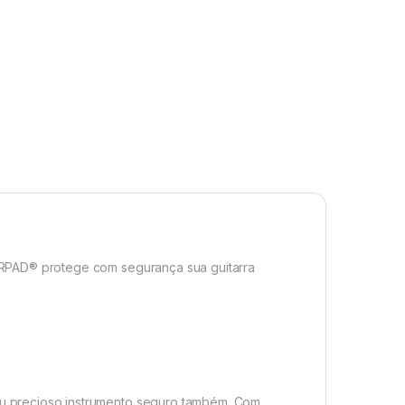
WERPAD® protege com segurança sua guitarra
eu precioso instrumento seguro também. Com