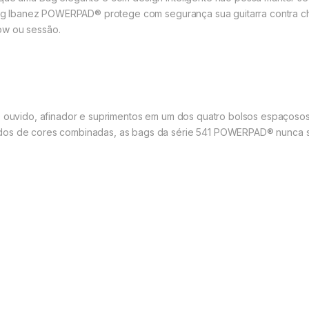
 a Bag Ibanez POWERPAD® protege com segurança sua guitarra contra
ow ou sessão.
e ouvido, afinador e suprimentos em um dos quatro bolsos espaçosos 
dos ​​de cores combinadas, as bags da série 541 POWERPAD® nunca 