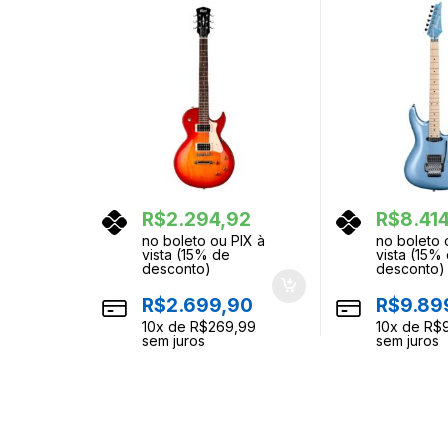
R$
2.294,92
R$
8.41
no boleto ou PIX à
no boleto 
vista (15% de
vista (15%
desconto)
desconto)
R$
2.699,90
R$
9.89
10
x de
R$
269,99
10
x de
R$
sem juros
sem juros