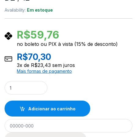
Availability:
Em estoque
R$
59,76
no boleto ou PIX à vista (15% de desconto)
R$
70,30
3
x de
R$
23,43
sem juros
Mais formas de pagamento
Corda para Violão Nylon 6a (MI) GENW6 Série Canário GIANNINI
Adicionar ao carrinho