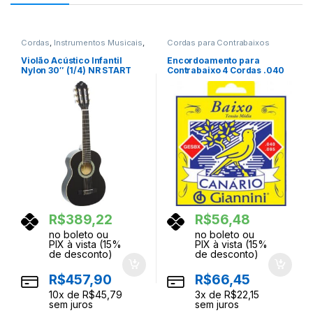
Cordas
,
Instrumentos Musicais
,
Cordas para Contrabaixos
Violoes
Violão Acústico Infantil
Encordoamento para
Nylon 30″ (1/4) NR START
Contrabaixo 4 Cordas .040
Preto GIANNINI
GESBX GIANNINI
R$
389,22
R$
56,48
no boleto ou
no boleto ou
PIX à vista (15%
PIX à vista (15%
de desconto)
de desconto)
R$
457,90
R$
66,45
10
x de
R$
45,79
3
x de
R$
22,15
sem juros
sem juros