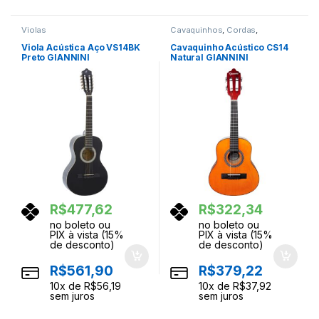
Violas
Cavaquinhos
,
Cordas
,
Instrumentos Musicais
Viola Acústica Aço VS14BK
Cavaquinho Acústico CS14
Preto GIANNINI
Natural GIANNINI
R$
477,62
R$
322,34
no boleto ou
no boleto ou
PIX à vista (15%
PIX à vista (15%
de desconto)
de desconto)
R$
561,90
R$
379,22
10
x de
R$
56,19
10
x de
R$
37,92
sem juros
sem juros