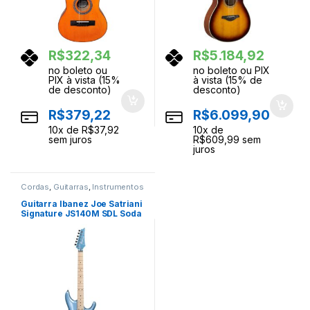
R$
322,34
R$
5.184,92
no boleto ou
no boleto ou PIX
PIX à vista (15%
à vista (15% de
de desconto)
desconto)
R$
379,22
R$
6.099,90
10
x de
R$
37,92
10
x de
sem juros
R$
609,99
sem
juros
Cordas
,
Guitarras
,
Instrumentos
Musicais
Guitarra Ibanez Joe Satriani
Signature JS140M SDL Soda
Blue