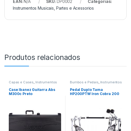
EAN:
N/A
SKU:
DP0002
Categorias:
Instrumentos Musicais
,
Partes e Acessorios
Produtos relacionados
Capas e Cases
,
Instrumentos
Bumbos e Pedais
,
Instrumentos
Musicais
Musicais
,
Percussao
Case Ibanez Guitarra Abs
Pedal Duplo Tama
M300c Preto
HP200PTW Iron Cobra 200
Twin Power Glide