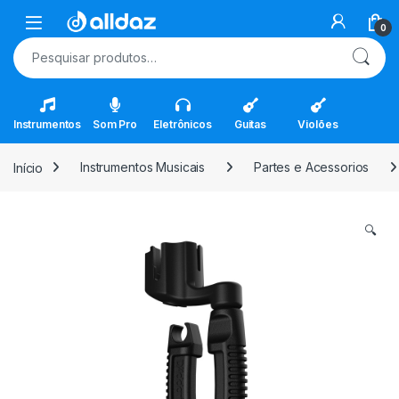
Skip to navigation
Skip to content
Open
0
Pesquisar por:
Instrumentos
Som Pro
Eletrônicos
Guitas
Violões
Início
Instrumentos Musicais
Partes e Acessorios
🔍