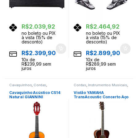
R$
2.039,92
R$
2.464,92
no boleto ou PIX
no boleto ou PIX
à vista (15% de
à vista (15% de
desconto)
desconto)
R$
2.399,90
R$
2.899,90
10
x de
10
x de
R$
239,99
sem
R$
289,99
sem
juros
juros
Cavaquinhos
,
Cordas
,
Cordas
,
Instrumentos Musicais
,
Instrumentos Musicais
Violoes
Cavaquinho Acústico CS14
Violão YAMAHA
Natural GIANNINI
TransAcoustic Concerto Aço
FS-TA Brown Sunburst