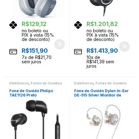
R$
129,12
R$
1.201,82
no boleto ou
no boleto ou
PIX à vista (15%
PIX à vista (15%
de desconto)
de desconto)
R$
151,90
R$
1.413,90
7
x de
R$
21,70
10
x de
sem juros
R$
141,39
sem
juros
Eletrônicos
,
Fones de Ouvidos
Eletrônicos
,
Fones de Ouvidos
Fone de Ouvido Philips
Fone de Ouvido Dylan In-Ear
TAE1126 Preto
DE-515 Silver Monitor de
Palco