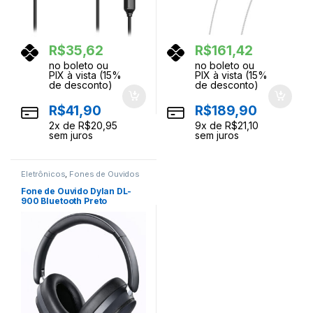
R$
35,62
R$
161,42
no boleto ou
no boleto ou
PIX à vista (15%
PIX à vista (15%
de desconto)
de desconto)
R$
41,90
R$
189,90
2
x de
R$
20,95
9
x de
R$
21,10
sem juros
sem juros
Eletrônicos
,
Fones de Ouvidos
Fone de Ouvido Dylan DL-
900 Bluetooth Preto