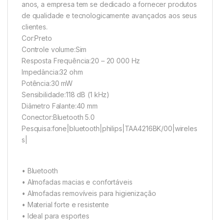
anos, a empresa tem se dedicado a fornecer produtos
de qualidade e tecnologicamente avançados aos seus
clientes.
Cor:Preto
Controle volume:Sim
Resposta Frequência:20 – 20 000 Hz
Impedância:32 ohm
Potência:30 mW
Sensibilidade:118 dB (1 kHz)
Diâmetro Falante:40 mm
Conector:Bluetooth 5.0
Pesquisa:fone|bluetooth|philips|TAA4216BK/00|wireles
s|
• Bluetooth
• Almofadas macias e confortáveis
• Almofadas removíveis para higienização
• Material forte e resistente
• Ideal para esportes