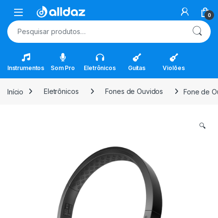
Skip to navigation
Skip to content
Open
0
Pesquisar por:
Instrumentos
Som Pro
Eletrônicos
Guitas
Violões
Início
Eletrônicos
Fones de Ouvidos
Fone de Ou
🔍