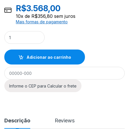
R$
3.568,00
10
x de
R$
356,80
sem juros
Mais formas de pagamento
Guitarra Aria Pro II 615-MK2 Nashville Black Diamond quantit
Adicionar ao carrinho
Descrição
Reviews