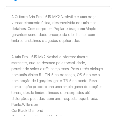
A Guitarra Aria Pro II 615-MK2 Nashville é uma peça
verdadeiramente única, desenvolvida nos mínimos
detalhes. Com corpo em Poplar e braço em Maple
garantem sonoridade encorpada e brilhante, com
timbres cristalinos e agudos equilibrados.
A Aria Pro II 615-Mk2 Nashville oferece timbre
marcante, que se destaca pela tocabilidade,
permitindo solos e riffs complexos. Possui três pickups
com imãs Alnico 5 – TN-5 no pescoço, OS-5 no meio
com opção de ligar/desligar e TB-5 na ponte. Essa
combinação proporciona uma ampla gama de opções
tonais, desde timbres limpos e encorpados até
distorções pesadas, com uma resposta equilibrada.
Ponte:Wilkinson
Cor:Black Diamond