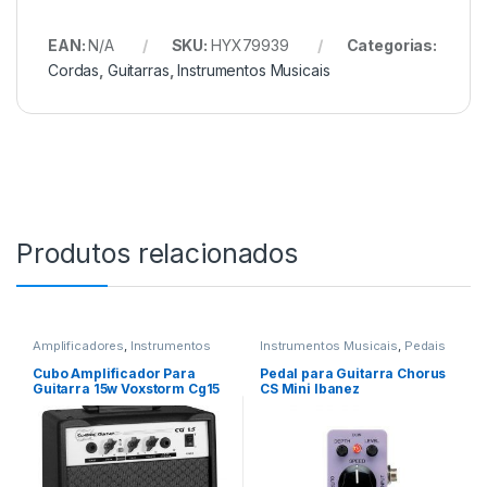
EAN:
N/A
SKU:
HYX79939
Categorias:
Cordas
,
Guitarras
,
Instrumentos Musicais
Produtos relacionados
Amplificadores
,
Instrumentos
Instrumentos Musicais
,
Pedais
Musicais
de Efeito
,
Pedais e Pedaleiras
Cubo Amplificador Para
Pedal para Guitarra Chorus
Guitarra 15w Voxstorm Cg15
CS Mini Ibanez