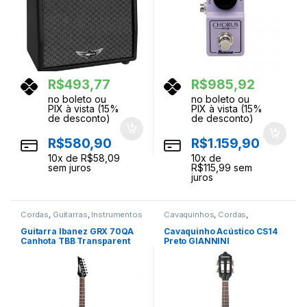
R$
493,77
R$
985,92
no boleto ou
no boleto ou
PIX à vista (15%
PIX à vista (15%
de desconto)
de desconto)
R$
580,90
R$
1.159,90
10
x de
R$
58,09
10
x de
sem juros
R$
115,99
sem
juros
Cordas
,
Guitarras
,
Instrumentos
Cavaquinhos
,
Cordas
,
Musicais
Instrumentos Musicais
Guitarra Ibanez GRX 70QA
Cavaquinho Acústico CS14
Canhota TBB Transparent
Preto GIANNINI
Blue Burst