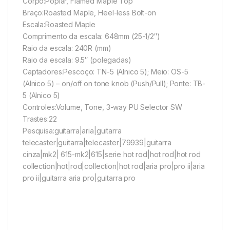
Corpo:Poplar, Flamed Maple Top
Braço:Roasted Maple, Heel-less Bolt-on
Escala:Roasted Maple
Comprimento da escala: 648mm (25-1/2″)
Raio da escala: 240R (mm)
Raio da escala: 9.5″ (polegadas)
Captadores:Pescoço: TN-5 (Alnico 5); Meio: OS-5
(Alnico 5) – on/off on tone knob (Push/Pull); Ponte: TB-
5 (Alnico 5)
Controles:Volume, Tone, 3-way PU Selector SW
Trastes:22
Pesquisa:guitarra|aria|guitarra
telecaster|guitarra|telecaster|79939|guitarra
cinza|mk2| 615-mk2|615|serie hot rod|hot rod|hot rod
collection|hot|rod|collection|hot rod|aria pro|pro ii|aria
pro ii|guitarra aria pro|guitarra pro