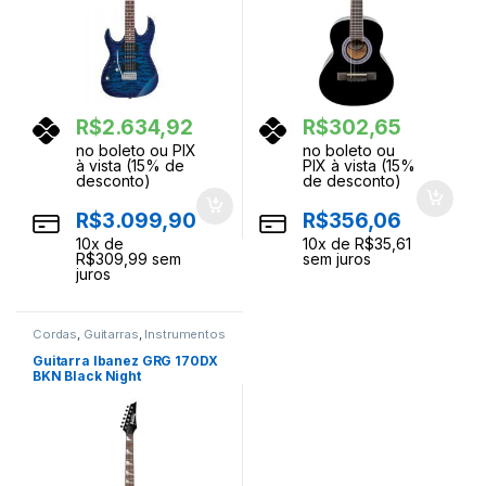
R$
2.634,92
R$
302,65
no boleto ou PIX
no boleto ou
à vista (15% de
PIX à vista (15%
desconto)
de desconto)
R$
3.099,90
R$
356,06
10
x de
10
x de
R$
35,61
R$
309,99
sem
sem juros
juros
Cordas
,
Guitarras
,
Instrumentos
Musicais
Guitarra Ibanez GRG 170DX
BKN Black Night