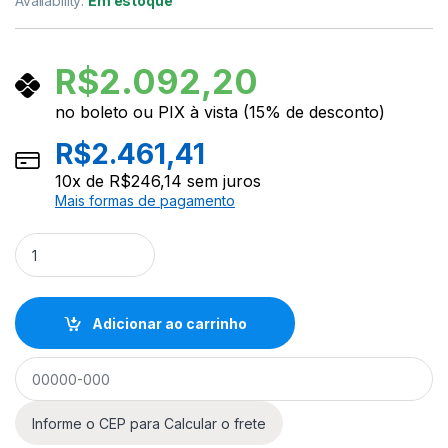
Availability:
Em estoque
R$
2.092,20
no boleto ou PIX à vista (15% de desconto)
R$
2.461,41
10
x de
R$
246,14
sem juros
Mais formas de pagamento
Guitarra Aria Pro II J-2 Candy Apple Red quantity
Adicionar ao carrinho