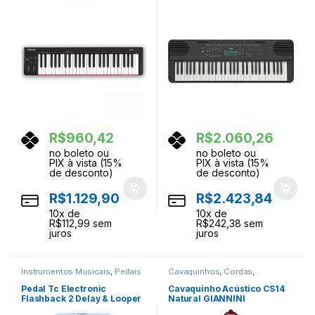
R$
960,42
R$
2.060,26
no boleto ou
no boleto ou
PIX à vista (15%
PIX à vista (15%
de desconto)
de desconto)
R$
1.129,90
R$
2.423,84
10
x de
10
x de
R$
112,99
sem
R$
242,38
sem
juros
juros
Instrumentos Musicais
,
Pedais
Cavaquinhos
,
Cordas
,
de Efeito
,
Pedais e Pedaleiras
Instrumentos Musicais
Pedal Tc Electronic
Cavaquinho Acústico CS14
Flashback 2 Delay & Looper
Natural GIANNINI