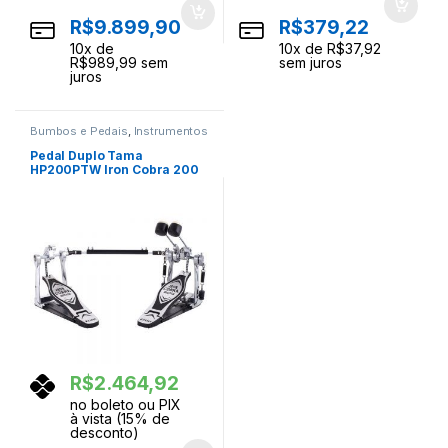
R$
9.899,90
R$
379,22
10
x de
10
x de
R$
37,92
R$
989,99
sem
sem juros
juros
Bumbos e Pedais
,
Instrumentos
Musicais
,
Percussao
Pedal Duplo Tama
HP200PTW Iron Cobra 200
Twin Power Glide
R$
2.464,92
no boleto ou PIX
à vista (15% de
desconto)