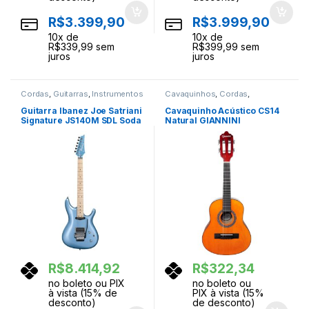
R$
3.399,90
R$
3.999,90
10
x de
10
x de
R$
339,99
sem
R$
399,99
sem
juros
juros
Cordas
,
Guitarras
,
Instrumentos
Cavaquinhos
,
Cordas
,
Musicais
Instrumentos Musicais
Guitarra Ibanez Joe Satriani
Cavaquinho Acústico CS14
Signature JS140M SDL Soda
Natural GIANNINI
Blue
R$
8.414,92
R$
322,34
no boleto ou PIX
no boleto ou
à vista (15% de
PIX à vista (15%
desconto)
de desconto)