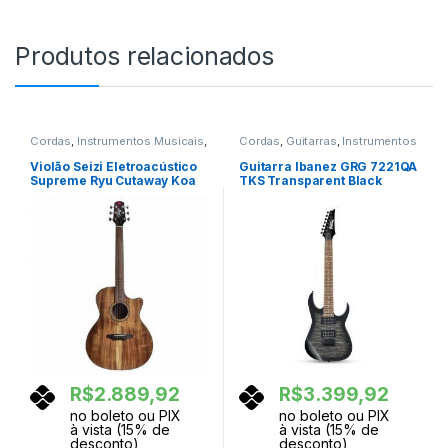
Produtos relacionados
Cordas
,
Instrumentos Musicais
,
Cordas
,
Guitarras
,
Instrumentos
Violoes
Musicais
Violão Seizi Eletroacústico
Guitarra Ibanez GRG 7221QA
Supreme Ryu Cutaway Koa
TKS Transparent Black
com Bag
Sunburst
R$
2.889,92
R$
3.399,92
no boleto ou PIX
no boleto ou PIX
à vista (15% de
à vista (15% de
desconto)
desconto)