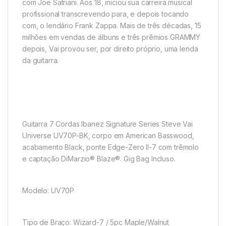
com Joe Satriani. Aos 18, iniciou sua carreira musical
profissional transcrevendo para, e depois tocando
com, o lendário Frank Zappa. Mais de três décadas, 15
milhões em vendas de álbuns e três prêmios GRAMMY
depois, Vai provou ser, por direito próprio, uma lenda
da guitarra.
Guitarra 7 Cordas Ibanez Signature Series Steve Vai
Universe UV70P-BK, corpo em American Basswood,
acabamento Black, ponte Edge-Zero II-7 com trêmolo
e captação DiMarzio® Blaze®. Gig Bag Incluso.
Modelo: UV70P
Tipo de Braço: Wizard-7 / 5pc Maple/Walnut