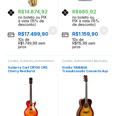
R$
14.874,92
R$
985,92
no boleto ou PIX
no boleto ou
à vista (15% de
PIX à vista (15%
desconto)
de desconto)
R$
17.499,90
R$
1.159,90
10
x de
10
x de
R$
1.749,99
sem
R$
115,99
sem
juros
juros
Cordas
,
Guitarras
,
Instrumentos
Cordas
,
Instrumentos Musicais
,
Musicais
Violoes
Guitarra Cort CR100 CRS
Violão YAMAHA
Cherry Red Burst
TransAcoustic Concerto Aço
FS-TA Brown Sunburst