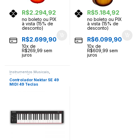
R$
2.294,92
R$
5.184,92
no boleto ou PIX
no boleto ou PIX
à vista (15% de
à vista (15% de
desconto)
desconto)
R$
2.699,90
R$
6.099,90
10
x de
10
x de
R$
269,99
sem
R$
609,99
sem
juros
juros
Instrumentos Musicais
,
Teclados
,
Teclas
Controlador Nektar SE 49
MIDI 49 Teclas