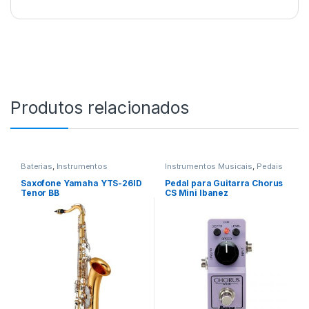
Produtos relacionados
Baterias
,
Instrumentos
Instrumentos Musicais
,
Pedais
Musicais
,
Percussao
de Efeito
,
Pedais e Pedaleiras
Saxofone Yamaha YTS-26ID
Pedal para Guitarra Chorus
Tenor BB
CS Mini Ibanez