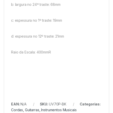
b: largura no 24º traste: 68mm
c: espessura no 1º traste: 19mm
d: espessura no 12º traste: 21mm
Raio da Escala: 400mmR
EAN:
N/A
SKU:
UV70P-BK
Categorias:
Cordas
,
Guitarras
,
Instrumentos Musicais