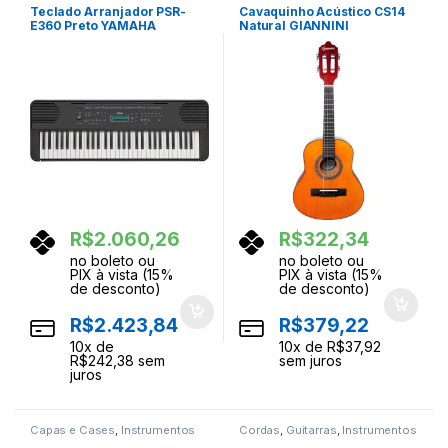
Teclado Arranjador PSR-
Cavaquinho Acústico CS14
E360 Preto YAMAHA
Natural GIANNINI
R$
2.060,26
R$
322,34
no boleto ou
no boleto ou
PIX à vista (15%
PIX à vista (15%
de desconto)
de desconto)
R$
2.423,84
R$
379,22
10
x de
10
x de
R$
37,92
R$
242,38
sem
sem juros
juros
Capas e Cases
,
Instrumentos
Cordas
,
Guitarras
,
Instrumentos
Musicais
Musicais