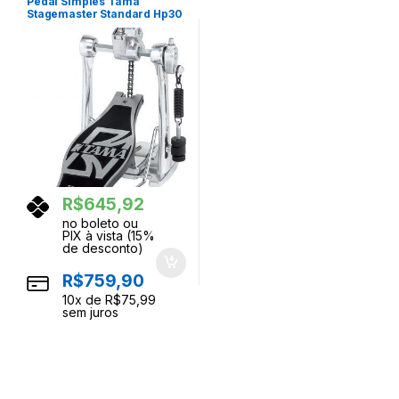
Pedal Simples Tama
Stagemaster Standard Hp30
Power Glide
R$
645,92
no boleto ou
PIX à vista (15%
de desconto)
R$
759,90
10
x de
R$
75,99
sem juros