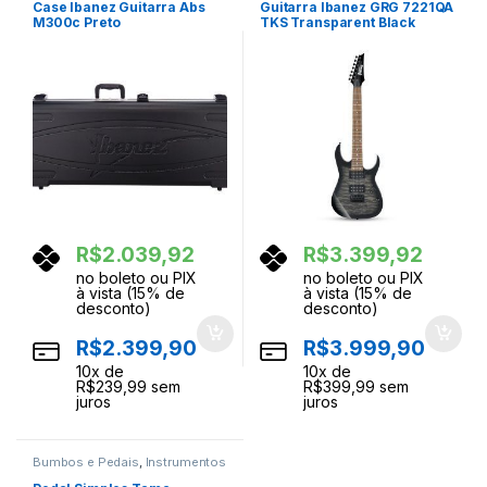
Case Ibanez Guitarra Abs
Guitarra Ibanez GRG 7221QA
M300c Preto
TKS Transparent Black
Sunburst
R$
2.039,92
R$
3.399,92
no boleto ou PIX
no boleto ou PIX
à vista (15% de
à vista (15% de
desconto)
desconto)
R$
2.399,90
R$
3.999,90
10
x de
10
x de
R$
239,99
sem
R$
399,99
sem
juros
juros
Bumbos e Pedais
,
Instrumentos
Musicais
,
Percussao