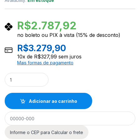
Availability:
Em estoque
R$
2.787,92
no boleto ou PIX à vista (15% de desconto)
R$
3.279,90
10
x de
R$
327,99
sem juros
Mais formas de pagamento
Guitarra Tagima Super Smart HSS Blue Sparkle BLSPK quanti
Adicionar ao carrinho