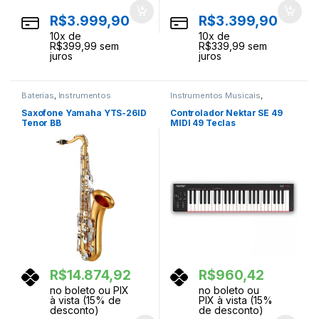
R$
3.999,90
R$
3.399,90
10
x de
10
x de
R$
399,99
sem
R$
339,99
sem
juros
juros
Baterias
,
Instrumentos
Instrumentos Musicais
,
Musicais
,
Percussao
Teclados
,
Teclas
Saxofone Yamaha YTS-26ID
Controlador Nektar SE 49
Tenor BB
MIDI 49 Teclas
R$
14.874,92
R$
960,42
no boleto ou PIX
no boleto ou
à vista (15% de
PIX à vista (15%
desconto)
de desconto)