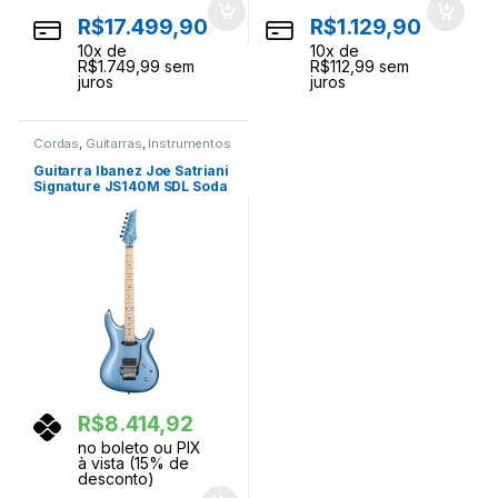
R$
17.499,90
R$
1.129,90
10
x de
10
x de
R$
1.749,99
sem
R$
112,99
sem
juros
juros
Cordas
,
Guitarras
,
Instrumentos
Musicais
Guitarra Ibanez Joe Satriani
Signature JS140M SDL Soda
Blue
R$
8.414,92
no boleto ou PIX
à vista (15% de
desconto)