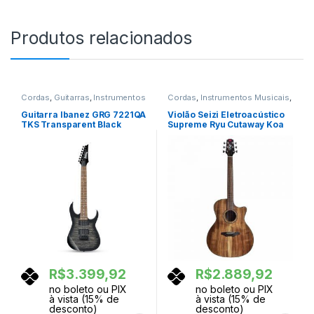
Produtos relacionados
Cordas
,
Guitarras
,
Instrumentos
Cordas
,
Instrumentos Musicais
,
Musicais
Violoes
Guitarra Ibanez GRG 7221QA
Violão Seizi Eletroacústico
TKS Transparent Black
Supreme Ryu Cutaway Koa
Sunburst
com Bag
R$
3.399,92
R$
2.889,92
no boleto ou PIX
no boleto ou PIX
à vista (15% de
à vista (15% de
desconto)
desconto)