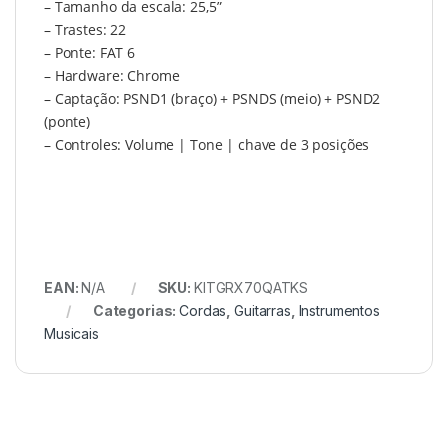
– Tamanho da escala: 25,5”
– Trastes: 22
– Ponte: FAT 6
– Hardware: Chrome
– Captação: PSND1 (braço) + PSNDS (meio) + PSND2
(ponte)
– Controles: Volume | Tone | chave de 3 posições
EAN:
N/A
SKU:
KITGRX70QATKS
Categorias:
Cordas
,
Guitarras
,
Instrumentos
Musicais