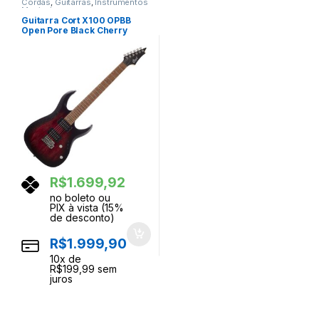
Cordas
,
Guitarras
,
Instrumentos
Musicais
Guitarra Cort X100 OPBB
Open Pore Black Cherry
Burst Opbb
R$
1.699,92
no boleto ou
PIX à vista (15%
de desconto)
R$
1.999,90
10
x de
R$
199,99
sem
juros