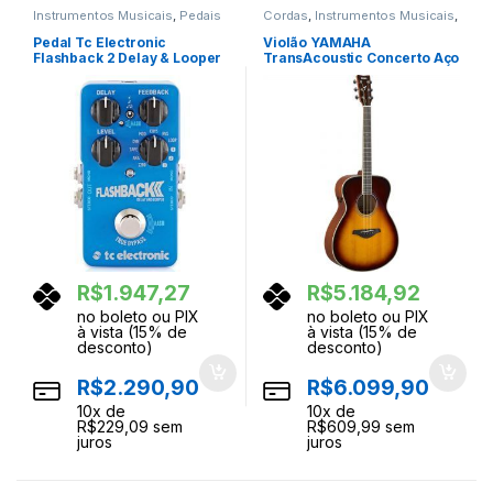
Instrumentos Musicais
,
Pedais
Cordas
,
Instrumentos Musicais
,
de Efeito
,
Pedais e Pedaleiras
Violoes
Pedal Tc Electronic
Violão YAMAHA
Flashback 2 Delay & Looper
TransAcoustic Concerto Aço
FS-TA Brown Sunburst
R$
1.947,27
R$
5.184,92
no boleto ou PIX
no boleto ou PIX
à vista (15% de
à vista (15% de
desconto)
desconto)
R$
2.290,90
R$
6.099,90
10
x de
10
x de
R$
229,09
sem
R$
609,99
sem
juros
juros