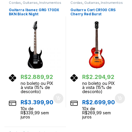
Cordas
,
Guitarras
,
Instrumentos
Cordas
,
Guitarras
,
Instrumentos
Musicais
Musicais
Guitarra Ibanez GRG 170DX
Guitarra Cort CR100 CRS
BKN Black Night
Cherry Red Burst
R$
2.889,92
R$
2.294,92
no boleto ou PIX
no boleto ou PIX
à vista (15% de
à vista (15% de
desconto)
desconto)
R$
3.399,90
R$
2.699,90
10
x de
10
x de
R$
339,99
sem
R$
269,99
sem
juros
juros