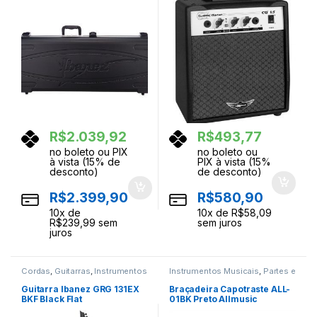
R$
2.039,92
R$
493,77
no boleto ou PIX
no boleto ou
à vista (15% de
PIX à vista (15%
desconto)
de desconto)
R$
2.399,90
R$
580,90
10
x de
10
x de
R$
58,09
R$
239,99
sem
sem juros
juros
Cordas
,
Guitarras
,
Instrumentos
Instrumentos Musicais
,
Partes e
Musicais
Acessorios
Guitarra Ibanez GRG 131EX
Braçadeira Capotraste ALL-
BKF Black Flat
01BK Preto Allmusic