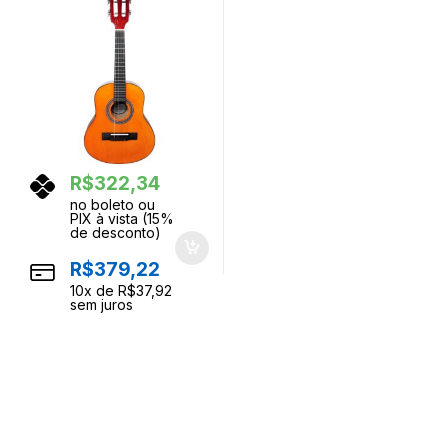
R$
322,34
no boleto ou
PIX à vista (15%
de desconto)
R$
379,22
10
x de
R$
37,92
sem juros