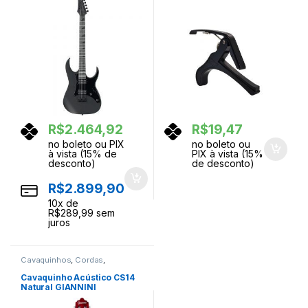
R$
2.464,92
R$
19,47
no boleto ou PIX
no boleto ou
à vista (15% de
PIX à vista (15%
desconto)
de desconto)
R$
2.899,90
10
x de
R$
289,99
sem
juros
Cavaquinhos
,
Cordas
,
Instrumentos Musicais
Cavaquinho Acústico CS14
Natural GIANNINI