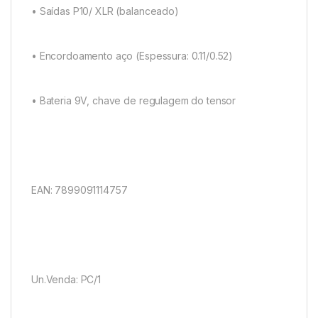
• Saídas P10/ XLR (balanceado)
• Encordoamento aço (Espessura: 0.11/0.52)
• Bateria 9V, chave de regulagem do tensor
EAN: 7899091114757
Un.Venda: PC/1