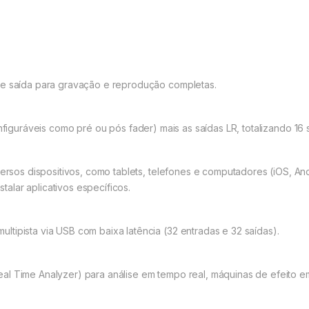
de saída para gravação e reprodução completas.
onfiguráveis como
pré
ou pós
fader
) mais as saídas LR, totalizando 16
versos dispositivos, como tablets, telefones e computadores (iOS, An
alar aplicativos específicos.
tipista via USB com baixa latência (32 entradas e 32 saídas).
eal Time
Analyzer
) para análise em tempo real, máquinas de efeito 