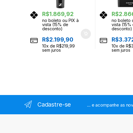
R$
1.869,92
R$
2.86
no boleto ou PIX à
no boleto 
vista (15% de
vista (15%
desconto)
desconto)
R$
2.199,90
R$
3.37
10
x de
R$
219,99
10
x de
R$
sem juros
sem juros
Cadastre-se
... e acompanhe as nov