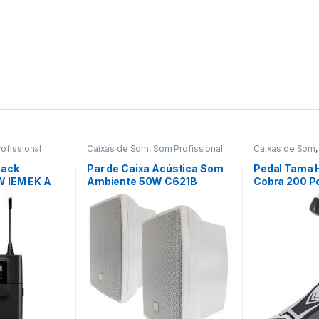
ofissional
Caixas de Som
,
Som Profissional
Caixas de Som
pack
Par de Caixa Acústica Som
Pedal Tama 
 IEM EK A
Ambiente 50W C621B
Cobra 200 P
Branca JBL – PAR / 2