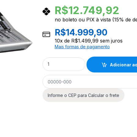
R$
12.749,92
no boleto ou PIX à vista (15% de d
R$
14.999,90
10
x de
R$
1.499,99
sem juros
Mais formas de pagamento
Mesa de Som Digital Profissional Duonn Atr
Adicionar ao