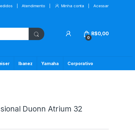
edidos
Atendimento
Minha conta
Acessar
My Account
R$
0,00
0
iser
Ibanez
Yamaha
Corporativo
ssional Duonn Atrium 32