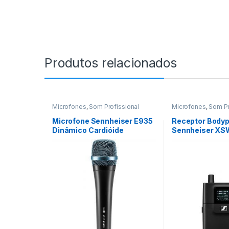
Produtos relacionados
Microfones
,
Som Profissional
Microfones
,
Som Pr
Microfone Sennheiser E935
Receptor Body
Dinâmico Cardióide
Sennheiser XSW