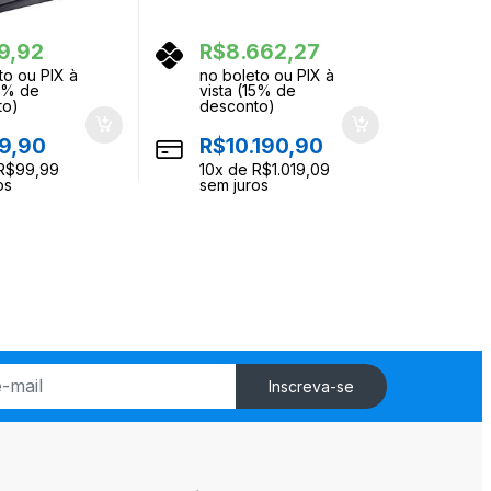
9,92
R$
8.662,27
to ou PIX à
no boleto ou PIX à
15% de
vista (15% de
to)
desconto)
9,90
R$
10.190,90
R$
99,99
10
x de
R$
1.019,09
os
sem juros
Inscreva-se