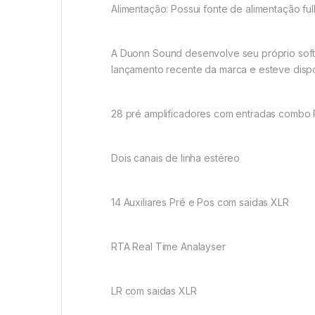
Alimentação: Possui fonte de alimentação ful
A
Duonn
Sound
desenvolve seu próprio soft
lançamento recente da marca e esteve dispo
28
pré
amplificadores com entradas combo
Dois canais de linha estéreo
14 Auxiliares
Pré
e
Pos
com
saidas
XLR
RTA Real Time
Analayser
LR com
saidas
XLR