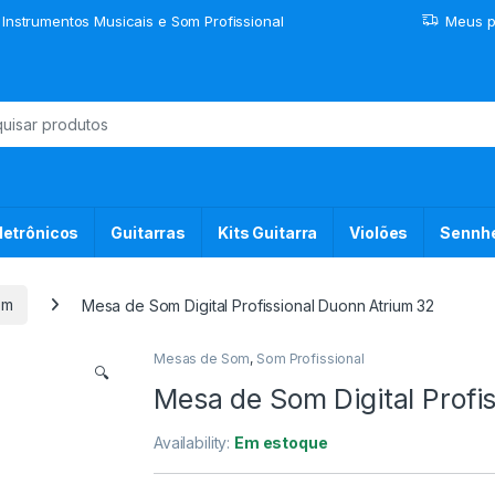
 Instrumentos Musicais e Som Profissional
Meus p
or:
letrônicos
Guitarras
Kits Guitarra
Violões
Sennhe
om
Mesa de Som Digital Profissional Duonn Atrium 32
Mesas de Som
,
Som Profissional
🔍
Mesa de Som Digital Profi
Availability:
Em estoque