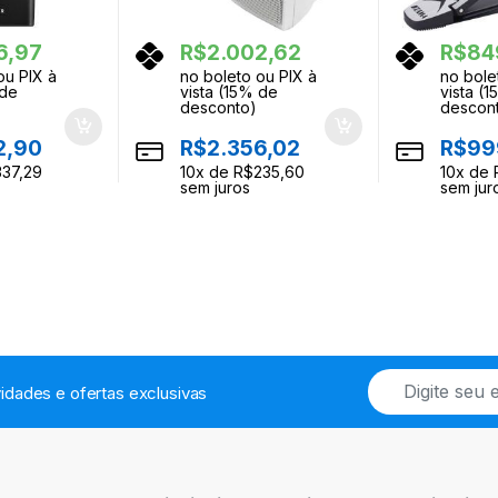
6,97
R$
2.002,62
R$
84
ou PIX à
no boleto ou PIX à
no bole
 de
vista (15% de
vista (
desconto)
descon
2,90
R$
2.356,02
R$
99
337,29
10
x de
R$
235,60
10
x de
sem juros
sem jur
E
idades e ofertas exclusivas
m
a
i
l
*