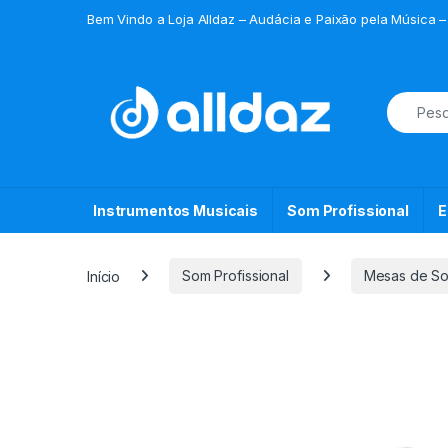
Skip to navigation
Skip to content
Bem Vindo a Loja Alldaz – Audácia e Paixão pela Música –
Search f
Instrumentos Musicais
Som Profissional
E
Início
Som Profissional
Mesas de S