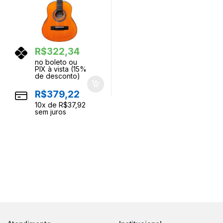
R$
322,34
no boleto ou
PIX à vista (15%
de desconto)
R$
379,22
10
x de
R$
37,92
sem juros