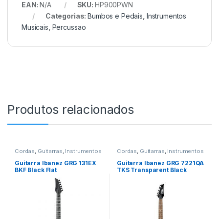
EAN:
N/A
SKU:
HP900PWN
Categorias:
Bumbos e Pedais
,
Instrumentos
Musicais
,
Percussao
Produtos relacionados
Cordas
,
Guitarras
,
Instrumentos
Cordas
,
Guitarras
,
Instrumentos
Musicais
Musicais
Guitarra Ibanez GRG 131EX
Guitarra Ibanez GRG 7221QA
BKF Black Flat
TKS Transparent Black
Sunburst