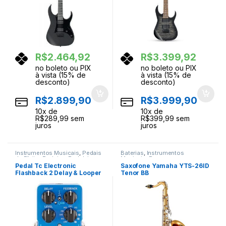
R$
2.464,92
R$
3.399,92
no boleto ou PIX
no boleto ou PIX
à vista (15% de
à vista (15% de
desconto)
desconto)
R$
2.899,90
R$
3.999,90
10
x de
10
x de
R$
289,99
sem
R$
399,99
sem
juros
juros
Instrumentos Musicais
,
Pedais
Baterias
,
Instrumentos
de Efeito
,
Pedais e Pedaleiras
Musicais
,
Percussao
Pedal Tc Electronic
Saxofone Yamaha YTS-26ID
Flashback 2 Delay & Looper
Tenor BB