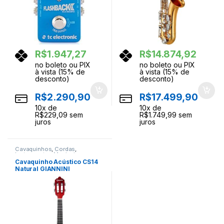
R$
1.947,27
R$
14.874,92
no boleto ou PIX
no boleto ou PIX
à vista (15% de
à vista (15% de
desconto)
desconto)
R$
2.290,90
R$
17.499,90
10
x de
10
x de
R$
229,09
sem
R$
1.749,99
sem
juros
juros
Cavaquinhos
,
Cordas
,
Instrumentos Musicais
Cavaquinho Acústico CS14
Natural GIANNINI