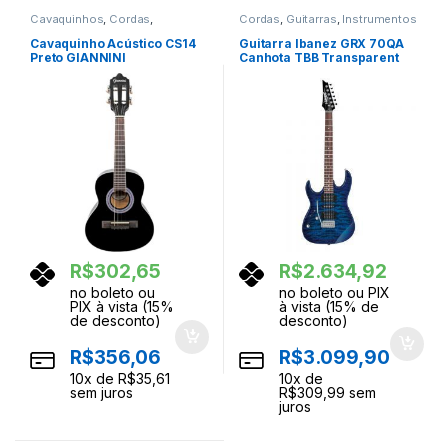
Cavaquinhos
,
Cordas
,
Cordas
,
Guitarras
,
Instrumentos
Instrumentos Musicais
Musicais
Cavaquinho Acústico CS14
Guitarra Ibanez GRX 70QA
Preto GIANNINI
Canhota TBB Transparent
Blue Burst
R$
302,65
R$
2.634,92
no boleto ou
no boleto ou PIX
PIX à vista (15%
à vista (15% de
de desconto)
desconto)
R$
356,06
R$
3.099,90
10
x de
R$
35,61
10
x de
sem juros
R$
309,99
sem
juros