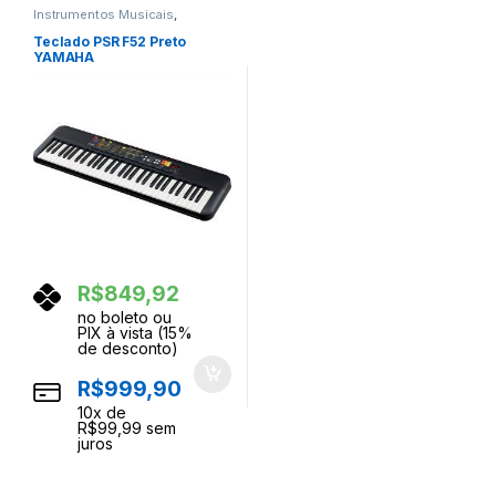
Instrumentos Musicais
,
Teclados
,
Teclas
Teclado PSR F52 Preto
YAMAHA
R$
849,92
no boleto ou
PIX à vista (15%
de desconto)
R$
999,90
10
x de
R$
99,99
sem
juros