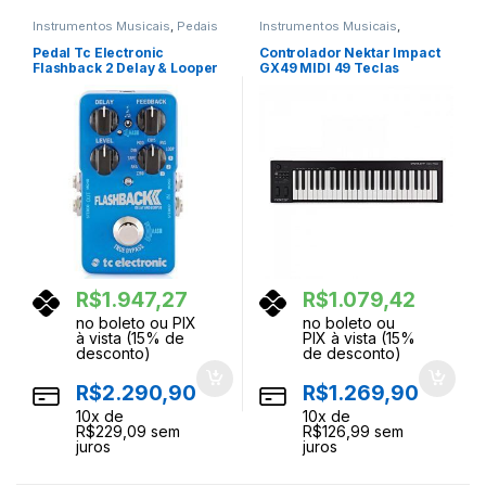
Instrumentos Musicais
,
Pedais
Instrumentos Musicais
,
de Efeito
,
Pedais e Pedaleiras
Teclados
,
Teclas
Pedal Tc Electronic
Controlador Nektar Impact
Flashback 2 Delay & Looper
GX49 MIDI 49 Teclas
R$
1.947,27
R$
1.079,42
no boleto ou PIX
no boleto ou
à vista (15% de
PIX à vista (15%
desconto)
de desconto)
R$
2.290,90
R$
1.269,90
10
x de
10
x de
R$
229,09
sem
R$
126,99
sem
juros
juros