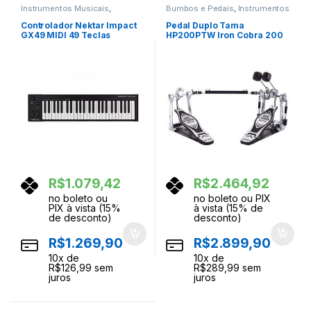
Instrumentos Musicais
,
Bumbos e Pedais
,
Instrumentos
Teclados
,
Teclas
Musicais
,
Percussao
Controlador Nektar Impact
Pedal Duplo Tama
GX49 MIDI 49 Teclas
HP200PTW Iron Cobra 200
Twin Power Glide
R$
1.079,42
R$
2.464,92
no boleto ou
no boleto ou PIX
PIX à vista (15%
à vista (15% de
de desconto)
desconto)
R$
1.269,90
R$
2.899,90
10
x de
10
x de
R$
126,99
sem
R$
289,99
sem
juros
juros