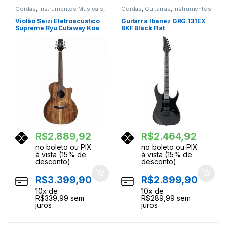
Cordas
,
Instrumentos Musicais
,
Cordas
,
Guitarras
,
Instrumentos
Violoes
Musicais
Violão Seizi Eletroacústico
Guitarra Ibanez GRG 131EX
Supreme Ryu Cutaway Koa
BKF Black Flat
com Bag
R$
2.889,92
R$
2.464,92
no boleto ou PIX
no boleto ou PIX
à vista (15% de
à vista (15% de
desconto)
desconto)
R$
3.399,90
R$
2.899,90
10
x de
10
x de
R$
339,99
sem
R$
289,99
sem
juros
juros