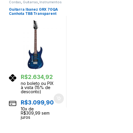
Cordas
,
Guitarras
,
Instrumentos
Musicais
Guitarra Ibanez GRX 70QA
Canhota TBB Transparent
Blue Burst
R$
2.634,92
no boleto ou PIX
à vista (15% de
desconto)
R$
3.099,90
10
x de
R$
309,99
sem
juros