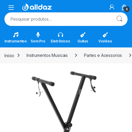
Skip to navigation
Skip to content
Open
0
Pesquisar por:
Instrumentos
Som Pro
Eletrônicos
Guitas
Violões
Início
Instrumentos Musicais
Partes e Acessorios