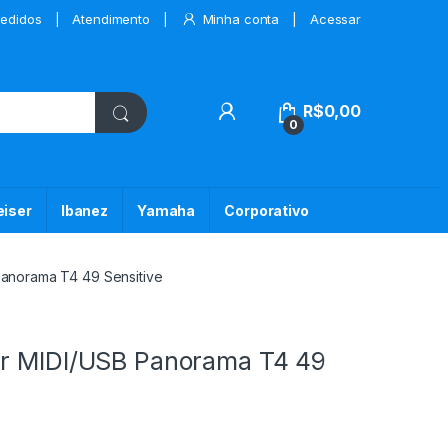
edidos
Atendimento
Minha conta
Acessar
My Account
R$
0,00
0
iser
Ibanez
Yamaha
Corporativo
Panorama T4 49 Sensitive
ar MIDI/USB Panorama T4 49