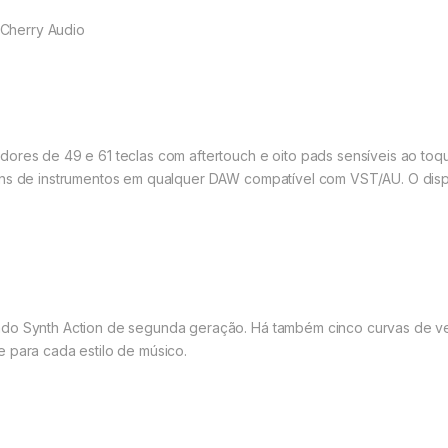
e Cherry Audio
ores de 49 e 61 teclas com aftertouch e oito pads sensíveis ao toq
ins de instrumentos em qualquer DAW compatível com VST/AU. O displ
ado Synth Action de segunda geração. Há também cinco curvas de 
 para cada estilo de músico.