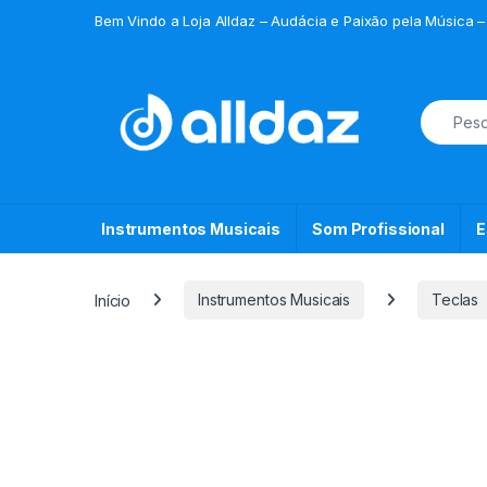
Skip to navigation
Skip to content
Bem Vindo a Loja Alldaz – Audácia e Paixão pela Música –
Search f
Instrumentos Musicais
Som Profissional
E
Início
Instrumentos Musicais
Teclas