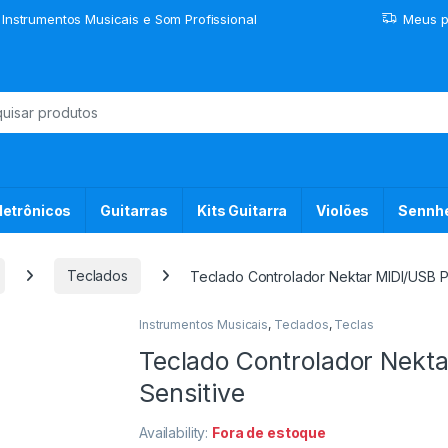
 Instrumentos Musicais e Som Profissional
Meus p
or:
letrônicos
Guitarras
Kits Guitarra
Violões
Sennhe
Teclados
Teclado Controlador Nektar MIDI/USB 
Instrumentos Musicais
,
Teclados
,
Teclas
Teclado Controlador Nekt
Sensitive
Availability:
Fora de estoque