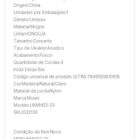
Origem:China
Unidades por Embalagem:1
Gênero:Unissex
Material:Mogno
Linha:HONOLUA
Tamanho:Concerto
Tipo de Ukulele:Acustico
Acabamento:Fosco
Quantidade de Cordas:4
Inclui Estojo:Sim
Código universal de produto (GTIN):7899559810818
Cor:Madeira/Natural/Claro
Material da corda:Nylon
Marca:Moani
Modelo:UKMH02-23
SKU:032139
Condição do Item:Novo
MPN:UKMH02-23