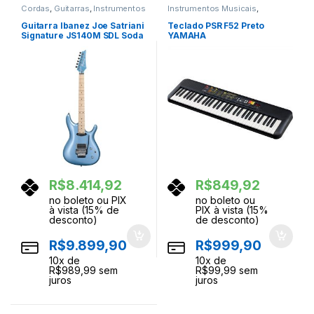
Cordas
,
Guitarras
,
Instrumentos
Instrumentos Musicais
,
Musicais
Teclados
,
Teclas
Guitarra Ibanez Joe Satriani
Teclado PSR F52 Preto
Signature JS140M SDL Soda
YAMAHA
Blue
R$
8.414,92
R$
849,92
no boleto ou PIX
no boleto ou
à vista (15% de
PIX à vista (15%
desconto)
de desconto)
R$
9.899,90
R$
999,90
10
x de
10
x de
R$
989,99
sem
R$
99,99
sem
juros
juros