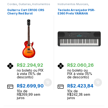
Cordas
,
Guitarras
,
Instrumentos
Instrumentos Musicais
,
Musicais
Teclados
,
Teclas
Guitarra Cort CR100 CRS
Teclado Arranjador PSR-
Cherry Red Burst
E360 Preto YAMAHA
R$
2.294,92
R$
2.060,26
no boleto ou PIX
no boleto ou
à vista (15% de
PIX à vista (15%
desconto)
de desconto)
R$
2.699,90
R$
2.423,84
10
x de
10
x de
R$
269,99
sem
R$
242,38
sem
juros
juros