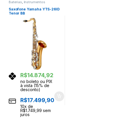
Baterias
,
Instrumentos
Musicais
,
Percussao
Saxofone Yamaha YTS-26ID
Tenor BB
R$
14.874,92
no boleto ou PIX
à vista (15% de
desconto)
R$
17.499,90
10
x de
R$
1.749,99
sem
juros