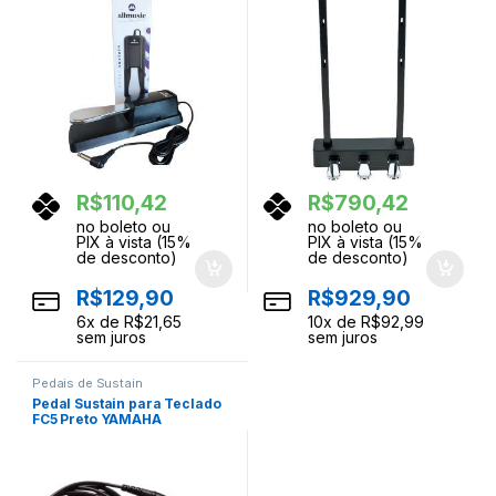
R$
110,42
R$
790,42
no boleto ou
no boleto ou
PIX à vista (15%
PIX à vista (15%
de desconto)
de desconto)
R$
129,90
R$
929,90
6
x de
R$
21,65
10
x de
R$
92,99
sem juros
sem juros
Pedais de Sustain
Pedal Sustain para Teclado
FC5 Preto YAMAHA