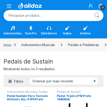
Skip to navigation
Skip to content
Open
0
Pesquisar por:
Instrumentos
Som Pro
Eletrônicos
Guitas
Violões
Início
Instrumentos Musicais
Pedais e Pedaleiras
Pedais de Sustain
Classificado por mais recente
Mostrando todos os 3 resultados
Filters
Instrumentos Musicais
,
Pedais
Pedais de Sustain
de Sustain
,
Pedais e Pedaleiras
Pedal Sustain Para Teclado
Pedal Triplo LP1B Preto
Allmusic ALL-01PS Preto
YAMAHA