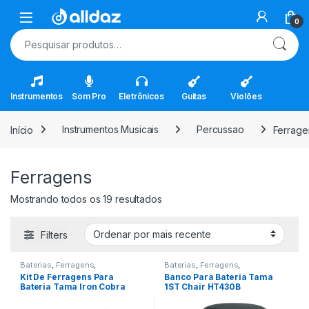
Skip to navigation
Skip to content
Open
0
Pesquisar por:
Instrumentos
Som Pro
Eletrônicos
Guitas
Violões
Início
Instrumentos Musicais
Percussao
Ferrage
Ferragens
Classificado por mais recente
Mostrando todos os 19 resultados
Filters
Baterias
,
Ferragens
,
Baterias
,
Ferragens
,
Instrumentos Musicais
,
Instrumentos Musicais
,
Kit De Ferragens Para
Banco Para Bateria Tama
Percussao
Percussao
Bateria Tama Iron Cobra
1ST Chair HT430B
900 HG5WN