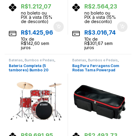
R$
1.212,07
R$
2.564,23
no boleto ou
no boleto ou
PIX à vista (15%
PIX à vista (15%
de desconto)
de desconto)
R$
1.425,96
R$
3.016,74
10
x de
10
x de
R$
142,60
sem
R$
301,67
sem
juros
juros
Baterias
,
Bumbos e Pedais
,
Baterias
,
Bumbos e Pedais
,
Ferragens
,
Instrumentos
Ferragens
,
Instrumentos
Bateria Completa (5
Bag Para Ferragens Com
Musicais
,
Percussao
Musicais
,
Percussao
tambores) Bumbo 20
Rodas Tama Powerpad
(Vermelho BRM) Tama
PBH05
Imperialstar IP50H6W-BRM
R$
9.691,95
R$
2.493,73