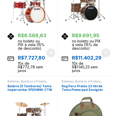
R$
6.568,63
R$
9.691,95
no boleto ou
no boleto ou PIX
PIX à vista (15%
à vista (15% de
de desconto)
desconto)
R$
7.727,80
R$
11.402,29
10
x de
10
x de
R$
772,78
sem
R$
1.140,23
sem
juros
juros
Baterias
,
Bumbos e Pedais
,
Baterias
,
Bumbos e Pedais
,
Ferragens
,
Instrumentos
Ferragens
,
Instrumentos
Bateria (5 Tambores) Tama
Bag Para Pratos 22 Verde
Musicais
,
Percussao
Musicais
,
Percussao
Imperialstar IP50H6W-CTW
Tama Powerpad Designer
TCB22MG