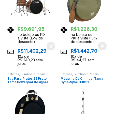
R$
9.691,95
R$
1.226,30
no boleto ou PIX
no boleto ou
à vista (15% de
PIX à vista (15%
desconto)
de desconto)
R$
11.402,29
R$
1.442,70
10
x de
10
x de
R$
1.140,23
sem
R$
144,27
sem
juros
juros
Baterias
,
Bumbos e Pedais
,
Baterias
,
Bumbos e Pedais
,
Ferragens
,
Instrumentos
Ferragens
,
Instrumentos
Bag Para Pratos 22 Preto
Máquina De Chimbal Tama
Musicais
,
Percussao
Musicais
,
Percussao
Tama Powerpad Designer
Dyna-Sync HHDS1
TCB22BK