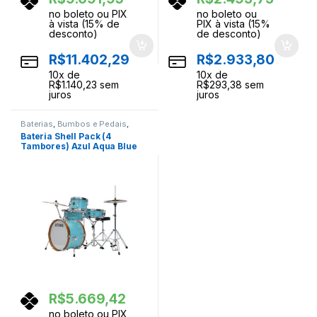
no boleto ou PIX
no boleto ou
à vista (15% de
PIX à vista (15%
desconto)
de desconto)
R$
11.402,29
R$
2.933,80
10
x de
10
x de
R$
1.140,23
sem
R$
293,38
sem
juros
juros
Baterias
,
Bumbos e Pedais
,
Ferragens
,
Instrumentos
Bateria Shell Pack (4
Musicais
,
Percussao
Tambores) Azul Aqua Blue
Tama Club-Jam LJK48S-AQB
R$
5.669,42
no boleto ou PIX