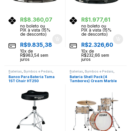
R$
8.360,07
R$
1.977,61
no boleto ou
no boleto ou
PIX à vista (15%
PIX à vista (15%
de desconto)
de desconto)
R$
9.835,38
R$
2.326,60
10
x de
10
x de
R$
983,54
sem
R$
232,66
sem
juros
juros
Baterias
,
Bumbos e Pedais
,
Baterias
,
Bumbos e Pedais
,
Ferragens
,
Instrumentos
Ferragens
,
Instrumentos
Banco Para Bateria Tama
Bateria Shell Pack (4
Musicais
,
Percussao
Musicais
,
Percussao
1ST Chair HT250
Tambores) Cream Marble
Wrap Tama Club-Jam
LJK48S-CMW