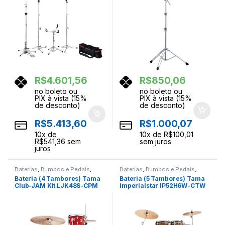
R$
4.601,56
R$
850,06
no boleto ou
no boleto ou
PIX à vista (15%
PIX à vista (15%
de desconto)
de desconto)
R$
5.413,60
R$
1.000,07
10
x de
10
x de
R$
100,01
R$
541,36
sem
sem juros
juros
Baterias
,
Bumbos e Pedais
,
Baterias
,
Bumbos e Pedais
,
Ferragens
,
Instrumentos
Ferragens
,
Instrumentos
Bateria (4 Tambores) Tama
Bateria (5 Tambores) Tama
Musicais
,
Percussao
Musicais
,
Percussao
Club-JAM Kit LJK48S-CPM
Imperialstar IP52H6W-CTW