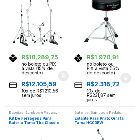
R$
10.289,75
R$
1.970,91
no boleto ou PIX
no boleto ou
à vista (15% de
PIX à vista (15%
desconto)
de desconto)
R$
12.105,59
R$
2.318,72
10
x de
R$
1.210,56
10
x de
sem juros
R$
231,87
sem
juros
Baterias
,
Bumbos e Pedais
,
Baterias
,
Bumbos e Pedais
,
Ferragens
,
Instrumentos
Ferragens
,
Instrumentos
Kit De Ferragens Para
Estante Para Prato Girafa
Musicais
,
Percussao
Musicais
,
Percussao
Bateria Tama The Classic
Tama HC03BW
HC4FB