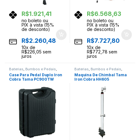
R$
1.921,41
R$
6.568,63
no boleto ou
no boleto ou
PIX à vista (15%
PIX à vista (15%
de desconto)
de desconto)
R$
2.260,48
R$
7.727,80
10
x de
10
x de
R$
226,05
sem
R$
772,78
sem
juros
juros
Baterias
,
Bumbos e Pedais
,
Baterias
,
Bumbos e Pedais
,
Ferragens
,
Instrumentos
Ferragens
,
Instrumentos
Case Para Pedal Duplo Iron
Maquina De Chimbal Tama
Musicais
,
Percussao
Musicais
,
Percussao
Cobra Tama PC900TW
Iron Cobra HH605