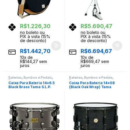
R$
1.226,30
R$
5.690,47
no boleto ou
no boleto ou
PIX à vista (15%
PIX à vista (15%
de desconto)
de desconto)
R$
1.442,70
R$
6.694,67
10
x de
10
x de
R$
144,27
sem
R$
669,47
sem
juros
juros
Baterias
,
Bumbos e Pedais
,
Baterias
,
Bumbos e Pedais
,
Ferragens
,
Instrumentos
Ferragens
,
Instrumentos
Caixa Para Bateria 14×6.5
Caixa Para Bateria 14×08
Musicais
,
Percussao
Musicais
,
Percussao
Black Brass Tama S.L.P.
(Black Oak Wrap) Tama
LBR1465
Woodworks WP148BK-BOW