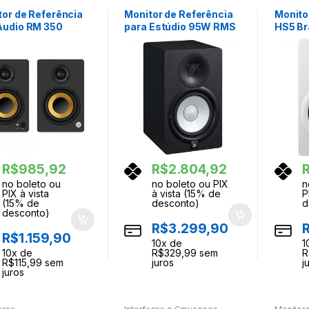
ores
,
Som Profissional
tor de Referência
Monitor de Referência
Monito
Audio RM 350
para Estúdio 95W RMS
HS5 B
HS7 YAMAHA
R$
985,92
R$
2.804,92
no boleto ou
no boleto ou PIX
n
PIX à vista
à vista (15% de
P
(15% de
desconto)
d
desconto)
R$
3.299,90
R$
1.159,90
10
x de
1
10
x de
R$
329,99
sem
R
R$
115,99
sem
juros
j
juros