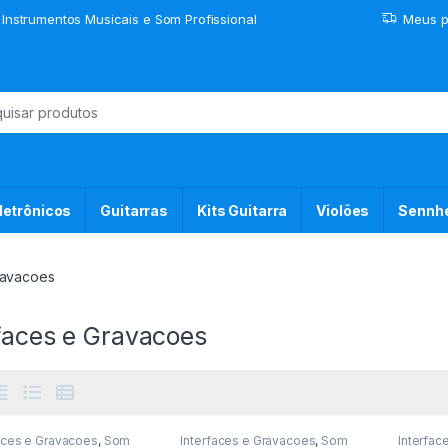
 Instrumentos Musicais e Som Profissional
Meus p
or:
letrônicos
Guitarras
Kits Guitarra
Violões
Sennhe
ravacoes
faces e Gravacoes
aces e Gravacoes
,
Som
Interfaces e Gravacoes
,
Som
Interfac