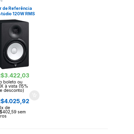
es
r de Referência
stúdio 120W RMS
AMAHA
R$
3.422,03
o boleto ou
IX à vista (15%
e desconto)
R$
4.025,92
0
x de
$
402,59
sem
uros