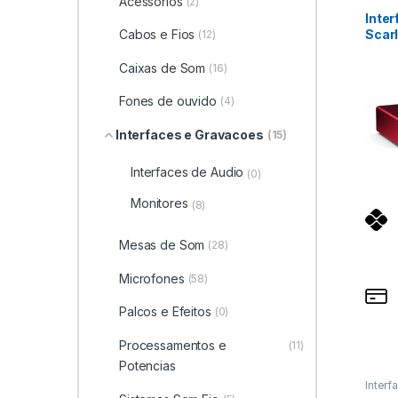
Acessorios
(2)
Profis
Inter
Scar
Cabos e Fios
(12)
Caixas de Som
(16)
Fones de ouvido
(4)
Interfaces e Gravacoes
(15)
Interfaces de Audio
(0)
Monitores
(8)
Mesas de Som
(28)
Microfones
(58)
Palcos e Efeitos
(0)
Processamentos e
(11)
Potencias
Interf
Monit