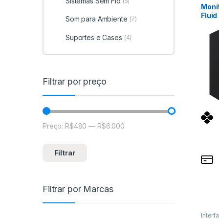
Sistemas Sem Fio
(5)
Moni
Fluid
Som para Ambiente
(7)
Suportes e Cases
(4)
Filtrar por preço
Preço:
R$480
—
R$6.000
Preço mínimo
Preço máximo
Filtrar
Filtrar por Marcas
Interf