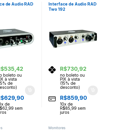
ace de Audio RAD
Interface de Audio RAD
6
Two 192
R$
535,42
R$
730,92
o boleto ou
no boleto ou
IX à vista
PIX à vista
15% de
(15% de
esconto)
desconto)
R$
629,90
R$
859,90
0
x de
10
x de
$
62,99
sem
R$
85,99
sem
uros
juros
es
Monitores