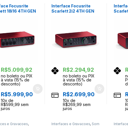
sional
Profissional
Profissi
face Focusrite
Interface Focusrite
Interf
lett 18i16 4TH GEN
Scarlett 2i2 4TH GEN
Scarle
R$
5.099,92
R$
2.294,92
no boleto ou PIX
no boleto ou PIX
n
à vista (15% de
à vista (15% de
P
desconto)
desconto)
d
R$
5.999,90
R$
2.699,90
10
x de
10
x de
1
R$
599,99
sem
R$
269,99
sem
R
juros
juros
j
aces e Gravacoes
,
Interfaces e Gravacoes
,
Som
Interfac
ores
,
Som Profissional
Profissional
Profissi