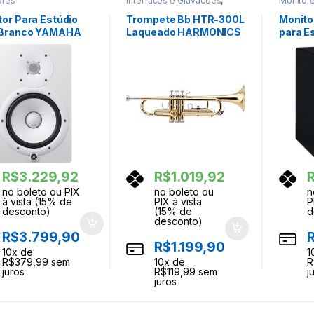
ores
Interfaces e Gravacoes
,
Monitor
Monitores
,
Som Profissional
tor Para Estúdio
Trompete Bb HTR-300L
Monito
Branco YAMAHA
Laqueado HARMONICS
para E
HS8 Y
R$
3.229,92
R$
1.019,92
no boleto ou PIX
no boleto ou
n
à vista (15% de
PIX à vista
P
desconto)
(15% de
d
desconto)
R$
3.799,90
R$
1.199,90
10
x de
1
R$
379,99
sem
10
x de
R
juros
R$
119,99
sem
j
juros