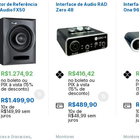
tor de Referência
Interface de Audio RAD
Interf
 Audio FX50
Zero 48
One 9
R$
1.274,92
R$
416,42
no boleto ou
no boleto ou
n
PIX à vista (15%
PIX à vista
P
de desconto)
(15% de
(
desconto)
d
R$
1.499,90
R$
489,90
10
x de
R$
149,99
sem
10
x de
1
juros
R$
48,99
sem
R
juros
j
aces e Gravacoes
,
Monitores
Monitor