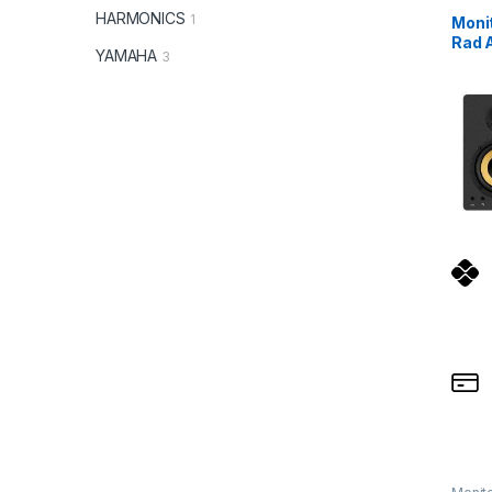
Monit
HARMONICS
1
Moni
Rad 
YAMAHA
3