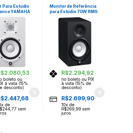
r Para Estúdio
Monitor de Referência
ranco YAMAHA
para Estúdio 70W RMS
HS5 YAMAHA
R$
2.080,53
R$
2.294,92
o boleto ou
no boleto ou PIX
IX à vista (15%
à vista (15% de
e desconto)
desconto)
R$
2.447,68
R$
2.699,90
0
x de
10
x de
$
244,77
sem
R$
269,99
sem
uros
juros