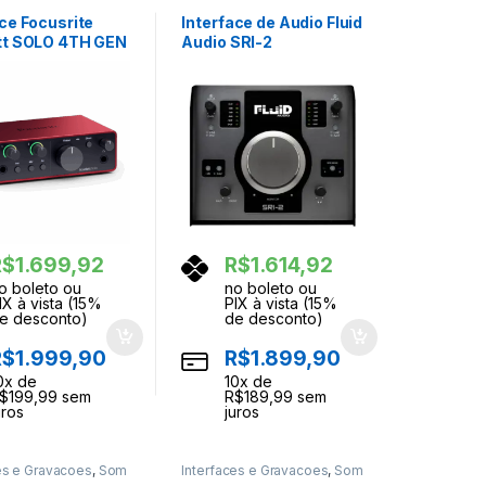
onal
Profissional
ace Focusrite
Interface de Audio Fluid
tt SOLO 4TH GEN
Audio SRI-2
R$
1.699,92
R$
1.614,92
o boleto ou
no boleto ou
IX à vista (15%
PIX à vista (15%
e desconto)
de desconto)
R$
1.999,90
R$
1.899,90
0
x de
10
x de
$
199,99
sem
R$
189,99
sem
uros
juros
es e Gravacoes
,
Som
Interfaces e Gravacoes
,
Som
onal
Profissional