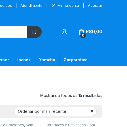
edidos
Atendimento
Minha conta
Acessar
My Account
R$
0,00
0
iser
Ibanez
Yamaha
Corporativo
Classificado 
Mostrando todos os 15 resultados
es e Gravacoes
,
Som
Interfaces e Gravacoes
,
Som