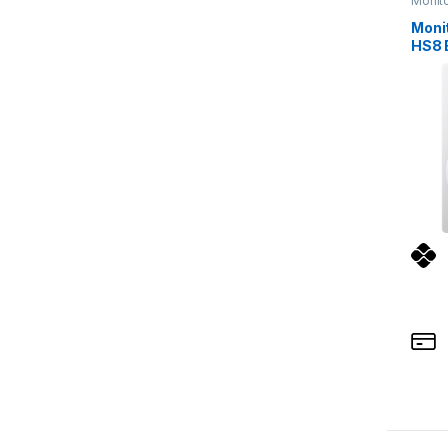
Monit
Moni
HS8 