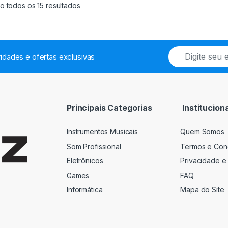
Classificado por mais recente
o todos os 15 resultados
E
idades e ofertas exclusivas
m
a
i
l
*
Principais Categorias
Instituciona
Instrumentos Musicais
Quem Somos
Som Profissional
Termos e Con
Eletrônicos
Privacidade e
Games
FAQ
Informática
Mapa do Site