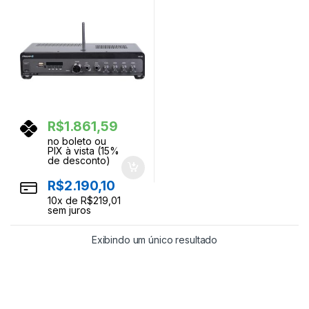
R$
1.861,59
no boleto ou
PIX à vista (15%
de desconto)
R$
2.190,10
10
x de
R$
219,01
sem juros
Exibindo um único resultado