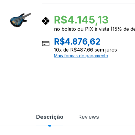
R$
4.145,13
no boleto ou PIX à vista (15% de d
R$
4.876,62
10
x de
R$
487,66
sem juros
Mais formas de pagamento
Descrição
Reviews