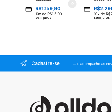
R$
1.159,90
R$
2.29
10
x de
R$
115,99
10
x de
R$
sem juros
sem juros
Cadastre-se
... e acompanhe as nov