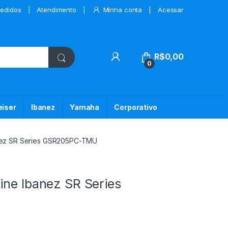
edidos
Atendimento
Minha conta
Acessar
My Account
R$
0,00
0
iser
Ibanez
Yamaha
Corporativo
anez SR Series GSR205PC-TMU
ine Ibanez SR Series