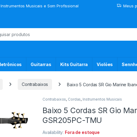
 Instrumentos Musicais e Som Profissional
Meus p
or:
letrônicos
Guitarras
Kits Guitarra
Violões
Sennhe
Contrabaixos
Baixo 5 Cordas SR Gio Marine Ib
Contrabaixos
,
Cordas
,
Instrumentos Musicais
Baixo 5 Cordas SR Gio Mar
GSR205PC-TMU
Availability:
Fora de estoque