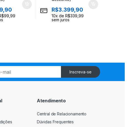
9,90
R$
3.399,90
R$
99,99
10
x de
R$
339,99
os
sem juros
Inscreva-se
l
Atendimento
Central de Relacionamento
dições
Dúvidas Frequentes