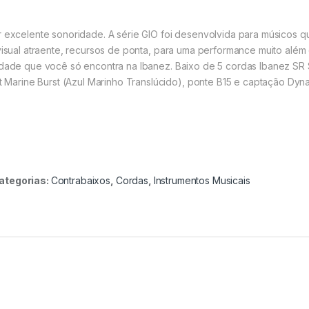
er excelente sonoridade. A série GIO foi desenvolvida para músico
, visual atraente, recursos de ponta, para uma performance muito a
alidade que você só encontra na Ibanez. Baixo de 5 cordas Ibanez 
rine Burst (Azul Marinho Translúcido), ponte B15 e captação Dynam
ategorias:
Contrabaixos
,
Cordas
,
Instrumentos Musicais