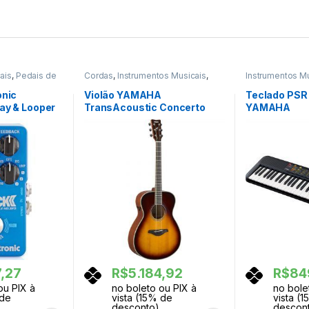
ais
,
Pedais de
Cordas
,
Instrumentos Musicais
,
Instrumentos M
daleiras
Violoes
Teclas
onic
Violão YAMAHA
Teclado PSR 
ay & Looper
TransAcoustic Concerto
YAMAHA
Aço FS-TA Brown Sunburst
7,27
R$
5.184,92
R$
84
ou PIX à
no boleto ou PIX à
no bole
 de
vista (15% de
vista (
desconto)
descon