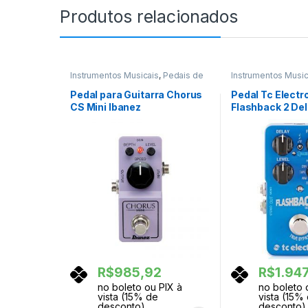
Produtos relacionados
Instrumentos Musicais
,
Pedais de
Instrumentos Music
Efeito
,
Pedais e Pedaleiras
Efeito
,
Pedais e Pe
Pedal para Guitarra Chorus
Pedal Tc Electr
CS Mini Ibanez
Flashback 2 Del
R$
985,92
R$
1.94
no boleto ou PIX à
no boleto 
vista (15% de
vista (15%
desconto)
desconto)