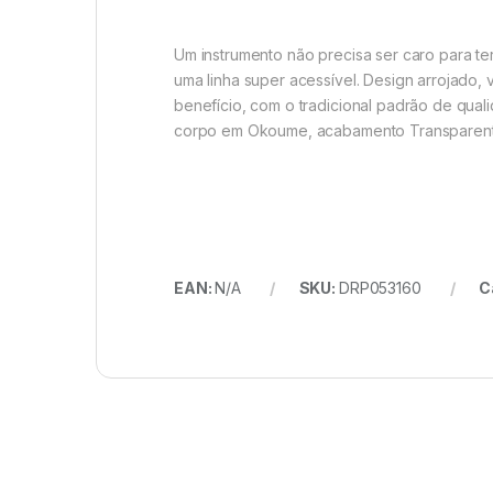
Um instrumento não precisa ser caro para t
uma linha super acessível. Design arrojado
benefício, com o tradicional padrão de qu
corpo em Okoume, acabamento Transparent Ma
EAN:
N/A
SKU:
DRP053160
C