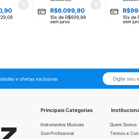
0,90
R$
6.099,90
R$
99
229,09
10
x de
R$
609,99
10
x de
sem juros
sem jur
E
idades e ofertas exclusivas
m
a
i
l
*
Principais Categorias
Instituciona
Instrumentos Musicais
Quem Somos
Som Profissional
Termos e Con