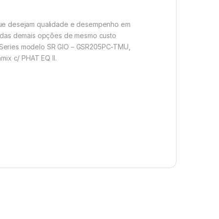
s que desejam qualidade e desempenho em
lém das demais opções de mesmo custo
SR Series modelo SR GIO – GSR205PC-TMU,
ix c/ PHAT EQ II.