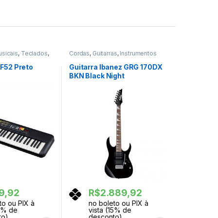
usicais
,
Teclados
,
Cordas
,
Guitarras
,
Instrumentos
Musicais
F52 Preto
Guitarra Ibanez GRG 170DX
BKN Black Night
9,92
R$
2.889,92
to ou PIX à
no boleto ou PIX à
15% de
vista (15% de
to)
desconto)