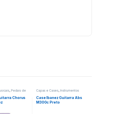
usicais
,
Pedais de
Capas e Cases
,
Instrumentos
 Pedaleiras
Musicais
uitarra Chorus
Case Ibanez Guitarra Abs
ez
M300c Preto