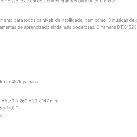
lém disso, existem dois pratos grandes para bater e andar.
mento para todos os níveis de habilidade, bem como 10 músicas de pl
rramentas de aprendizado ainda mais poderosas. O Yamaha DTX452K 
52k|dta 452k|yamaha
4 x 5,79 “/ 269 x 39 x 147 mm;
 x 14,0 “;
W;