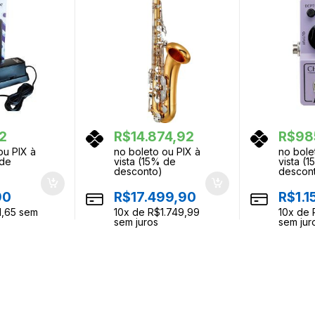
42
R$
14.874,92
R$
98
ou PIX à
no boleto ou PIX à
no bole
 de
vista (15% de
vista (
desconto)
descon
90
R$
17.499,90
R$
1.
1,65
sem
10
x de
R$
1.749,99
10
x de
sem juros
sem jur