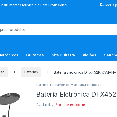
 Instrumentos Musicais e Som Profissional
Meus p
or:
letrônicos
Guitarras
Kits Guitarra
Violões
Sennhe
sao
Baterias
Bateria Eletrônica DTX452K YAMAHA
Baterias
,
Instrumentos Musicais
,
Percussao
Bateria Eletrônica DTX4
Availability:
Fora de estoque