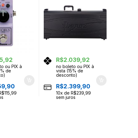
5,92
R$
2.039,92
to ou PIX à
no boleto ou PIX à
15% de
vista (15% de
to)
desconto)
159,90
R$
2.399,90
R$
115,99
10
x de
R$
239,99
os
sem juros