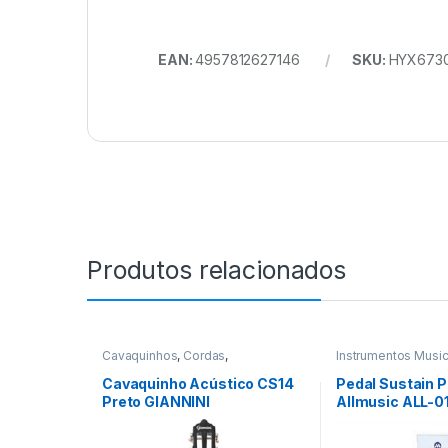
EAN:
4957812627146
SKU:
HYX673
Produtos relacionados
Cavaquinhos
,
Cordas
,
Instrumentos Music
Instrumentos Musicais
Sustain
,
Pedais e P
Cavaquinho Acústico CS14
Pedal Sustain 
Preto GIANNINI
Allmusic ALL-0