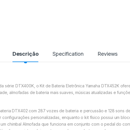
Descrição
Specification
Reviews
 da série DTX400K, o Kit de Bateria Eletrônica Yamaha DTX452K ofe
dade, almofadas de bateria mais suaves, músicas atualizadas e funçõ
teria DTX402 com 287 vozes de bateria e percussão e 128 sons de 
 configurações personalizadas, enquanto o kit físico possui um bloc
m chimbal Almofada que funciona em conjunto com o pedal do cont