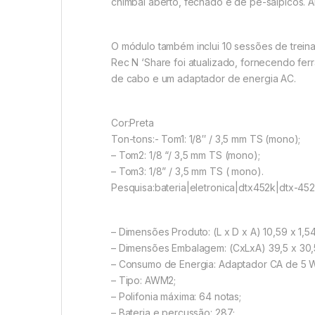
chimbal aberto, fechado e de pé-salpicos. A
O módulo também inclui 10 sessões de treina
Rec N ‘Share foi atualizado, fornecendo fe
de cabo e um adaptador de energia AC.
Cor:Preta
Ton-tons:- Tom1: 1/8″ / 3,5 mm TS (mono);
– Tom2: 1/8 “/ 3,5 mm TS (mono);
– Tom3: 1/8” / 3,5 mm TS ( mono).
Pesquisa:bateria|eletronica|dtx452k|dtx-4
– Dimensões Produto: (L x D x A) 10,59 x 1,5
– Dimensões Embalagem: (CxLxA) 39,5 x 30,5
– Consumo de Energia: Adaptador CA de 5 
– Tipo: AWM2;
– Polifonia máxima: 64 notas;
– Bateria e percussão: 287;