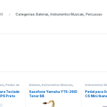
00
Categorias:
Baterias
,
Instrumentos Musicais
,
Percussao
ais
,
Pedais de
Baterias
,
Instrumentos Musicais
,
Instrumentos M
edaleiras
Percussao
Efeito
,
Pedais e
Para Teclado
Saxofone Yamaha YTS-26ID
Pedal para G
1PS Preto
Tenor BB
CS Mini Iban