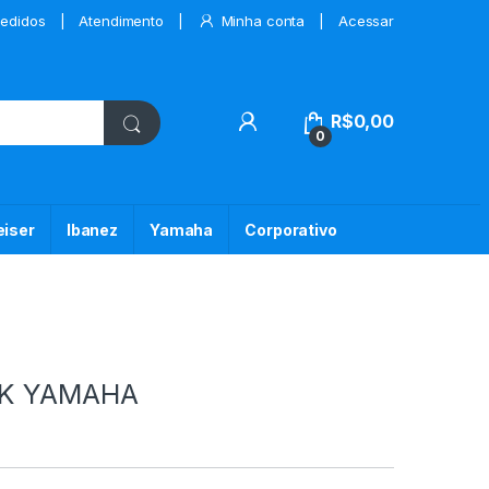
edidos
Atendimento
Minha conta
Acessar
My Account
R$
0,00
0
iser
Ibanez
Yamaha
Corporativo
52K YAMAHA