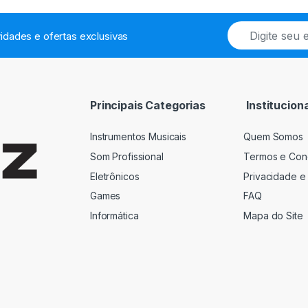
E
idades e ofertas exclusivas
m
a
i
l
*
Principais Categorias
Instituciona
Instrumentos Musicais
Quem Somos
Som Profissional
Termos e Con
Eletrônicos
Privacidade e
Games
FAQ
Informática
Mapa do Site