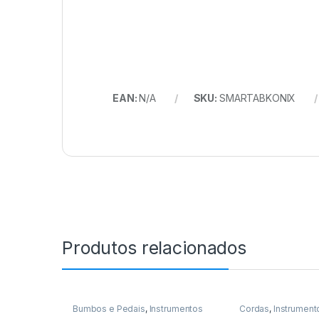
EAN:
N/A
SKU:
SMARTABKONIX
Produtos relacionados
Bumbos e Pedais
,
Instrumentos
Cordas
,
Instrument
Musicais
,
Percussao
Violoes