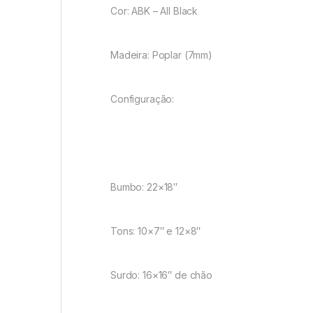
Cor: ABK – All Black
Madeira: Poplar (7mm)
Configuração:
Bumbo: 22×18″
Tons: 10×7″ e 12×8″
Surdo: 16×16″ de chão