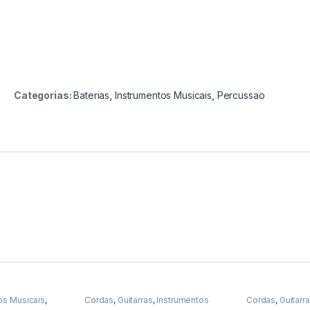
Categorias:
Baterias
,
Instrumentos Musicais
,
Percussao
os Musicais
,
Cordas
,
Guitarras
,
Instrumentos
Cordas
,
Guitarr
Musicais
Musicais