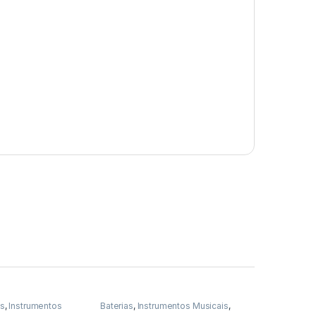
as
,
Instrumentos
Baterias
,
Instrumentos Musicais
,
Percussao