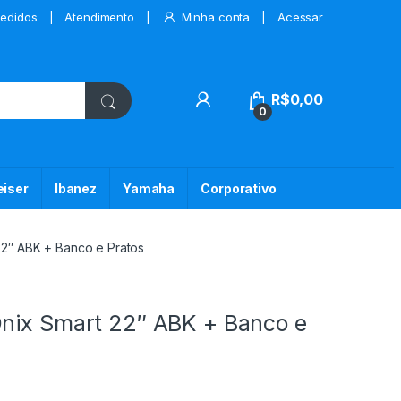
edidos
Atendimento
Minha conta
Acessar
My Account
R$
0,00
0
iser
Ibanez
Yamaha
Corporativo
22″ ABK + Banco e Pratos
Onix Smart 22″ ABK + Banco e