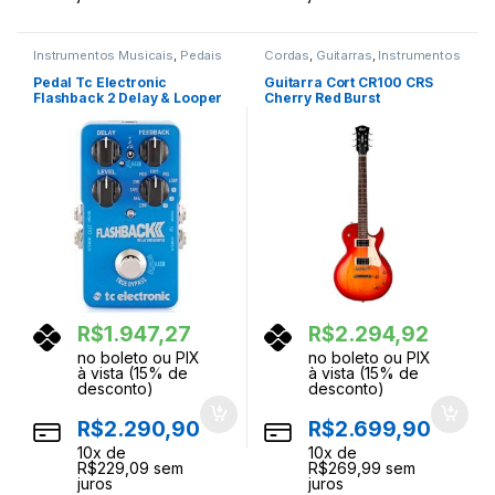
Instrumentos Musicais
,
Pedais
Cordas
,
Guitarras
,
Instrumentos
de Efeito
,
Pedais e Pedaleiras
Musicais
Pedal Tc Electronic
Guitarra Cort CR100 CRS
Flashback 2 Delay & Looper
Cherry Red Burst
R$
1.947,27
R$
2.294,92
no boleto ou PIX
no boleto ou PIX
à vista (15% de
à vista (15% de
desconto)
desconto)
R$
2.290,90
R$
2.699,90
10
x de
10
x de
R$
229,09
sem
R$
269,99
sem
juros
juros