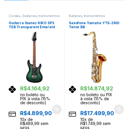
Cordas
,
Guitarras
,
Instrumentos
Baterias
,
Instrumentos
Musicais
Musicais
,
Percussao
Guitarra Ibanez KIKO SP3
Saxofone Yamaha YTS-26ID
TEB Transparent Emerald
Tenor BB
Burst
R$
4.164,92
R$
14.874,92
no boleto ou
no boleto ou PIX
PIX à vista (15%
à vista (15% de
de desconto)
desconto)
R$
4.899,90
R$
17.499,90
10
x de
10
x de
R$
489,99
sem
R$
1.749,99
sem
juros
juros