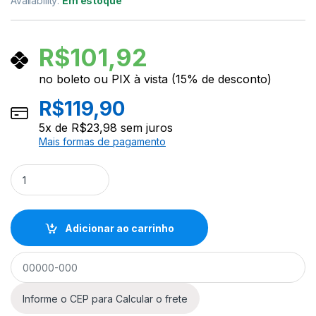
Availability:
Em estoque
R$
101,92
no boleto ou PIX à vista (15% de desconto)
R$
119,90
5
x de
R$
23,98
sem juros
Mais formas de pagamento
Capa Violão Folk Extra Luxo Allmusic quantity
Adicionar ao carrinho