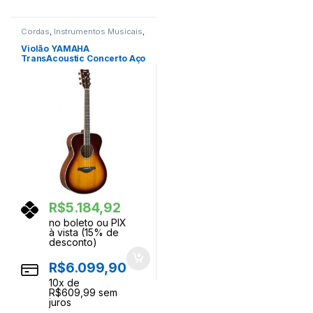
Cordas
,
Instrumentos Musicais
,
Violoes
Violão YAMAHA
TransAcoustic Concerto Aço
FS-TA Brown Sunburst
R$
5.184,92
no boleto ou PIX
à vista (15% de
desconto)
R$
6.099,90
10
x de
R$
609,99
sem
juros