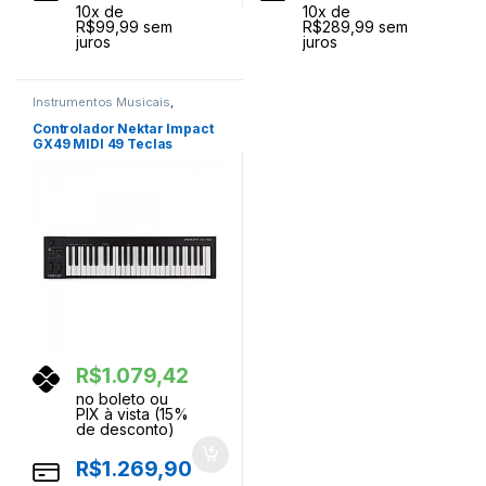
10
x de
10
x de
R$
99,99
sem
R$
289,99
sem
juros
juros
Instrumentos Musicais
,
Teclados
,
Teclas
Controlador Nektar Impact
GX49 MIDI 49 Teclas
R$
1.079,42
no boleto ou
PIX à vista (15%
de desconto)
R$
1.269,90