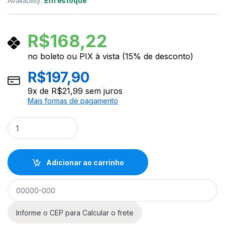
Availability:
Em estoque
R$
168,22
no boleto ou PIX à vista (15% de desconto)
R$
197,90
9
x de
R$
21,99
sem juros
Mais formas de pagamento
Exercitador Com Tensão Ajustável D’Addario Varigrip PW-VG-
Adicionar ao carrinho