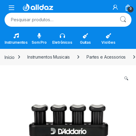
Skip to navigation
Skip to content
Open
0
Pesquisar por:
Instrumentos
Som Pro
Eletrônicos
Guitas
Violões
Início
Instrumentos Musicais
Partes e Acessorios
🔍