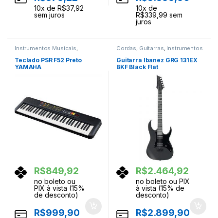
10
x de
R$
37,92
10
x de
sem juros
R$
339,99
sem
juros
Instrumentos Musicais
,
Cordas
,
Guitarras
,
Instrumentos
Teclados
,
Teclas
Musicais
Teclado PSR F52 Preto
Guitarra Ibanez GRG 131EX
YAMAHA
BKF Black Flat
R$
849,92
R$
2.464,92
no boleto ou
no boleto ou PIX
PIX à vista (15%
à vista (15% de
de desconto)
desconto)
R$
999,90
R$
2.899,90