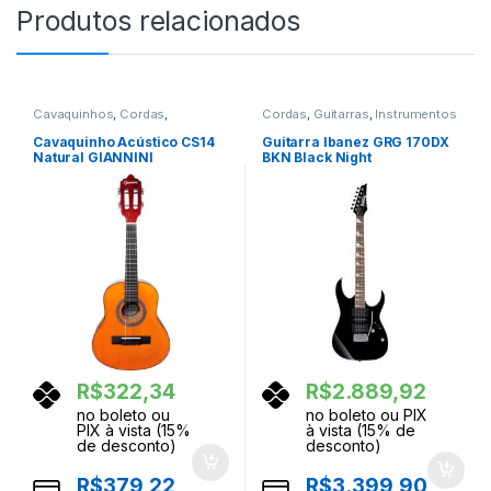
Produtos relacionados
Cavaquinhos
,
Cordas
,
Cordas
,
Guitarras
,
Instrumentos
Instrumentos Musicais
Musicais
Cavaquinho Acústico CS14
Guitarra Ibanez GRG 170DX
Natural GIANNINI
BKN Black Night
R$
322,34
R$
2.889,92
no boleto ou
no boleto ou PIX
PIX à vista (15%
à vista (15% de
de desconto)
desconto)
R$
379,22
R$
3.399,90