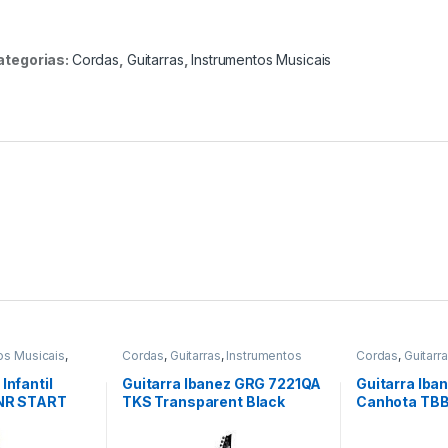
ategorias:
Cordas
,
Guitarras
,
Instrumentos Musicais
os Musicais
,
Cordas
,
Guitarras
,
Instrumentos
Cordas
,
Guitarr
Musicais
Musicais
Infantil
Guitarra Ibanez GRG 7221QA
Guitarra Ib
 NR START
TKS Transparent Black
Canhota TBB
Sunburst
Blue Burst