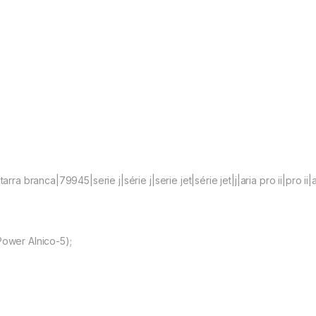
ra branca|79945|serie j|série j|serie jet|série jet|j|aria pro ii|pro ii|ar
Power Alnico-5);