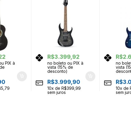
22
R$
3.399,92
R$
2.
ou PIX à
no boleto ou PIX à
no bole
 de
vista (15% de
vista (
desconto)
descon
90
R$
3.999,90
R$
3.
45,79
10
x de
R$
399,99
10
x de
sem juros
sem jur