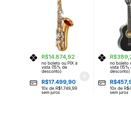
R$
14.874,92
R$
389,
no boleto ou PIX à
no boleto 
vista (15% de
vista (15%
desconto)
desconto)
R$
17.499,90
R$
457,
10
x de
R$
1.749,99
10
x de
R$
sem juros
sem juros