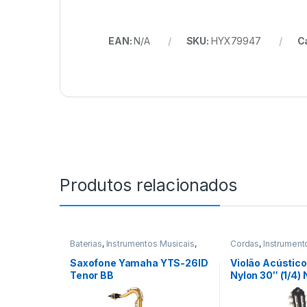
EAN:
N/A
SKU:
HYX79947
C
Produtos relacionados
Baterias
,
Instrumentos Musicais
,
Cordas
,
Instrument
Percussao
Violoes
Saxofone Yamaha YTS-26ID
Violão Acústico 
Tenor BB
Nylon 30″ (1/4)
Preto GIANNINI