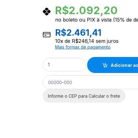
R$
2.092,20
no boleto ou PIX à vista (15% de d
R$
2.461,41
10
x de
R$
246,14
sem juros
Mais formas de pagamento
Guitarra Aria Pro II J-1 See-Through Vintage
Adicionar ao