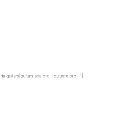
ia guitars|guitars aria|pro ii|guitarra pro|j-1|