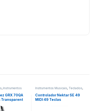
as
,
Instrumentos
Instrumentos Musicais
,
Teclados
,
Teclas
anez GRX 70QA
Controlador Nektar SE 49
 Transparent
MIDI 49 Teclas