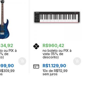
634,92
R$
960,42
to ou PIX à
no boleto ou PIX à
15% de
vista (15% de
to)
desconto)
099,90
R$
1.129,90
R$
309,99
10
x de
R$
112,99
os
sem juros