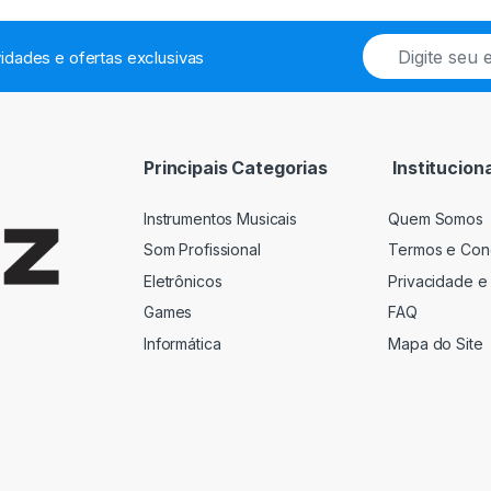
E
idades e ofertas exclusivas
m
a
i
l
*
Principais Categorias
Instituciona
Instrumentos Musicais
Quem Somos
Som Profissional
Termos e Con
Eletrônicos
Privacidade e
Games
FAQ
Informática
Mapa do Site