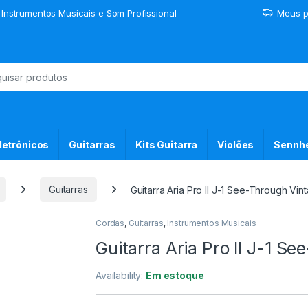
 Instrumentos Musicais e Som Profissional
Meus p
or:
letrônicos
Guitarras
Kits Guitarra
Violões
Sennhe
Guitarras
Guitarra Aria Pro II J-1 See-Through Vi
Cordas
,
Guitarras
,
Instrumentos Musicais
Guitarra Aria Pro II J-1 S
Availability:
Em estoque