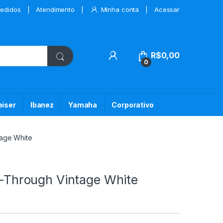
edidos
Atendimento
Minha conta
Acessar
My Account
R$
0,00
0
iser
Ibanez
Yamaha
Corporativo
ntage White
ee-Through Vintage White