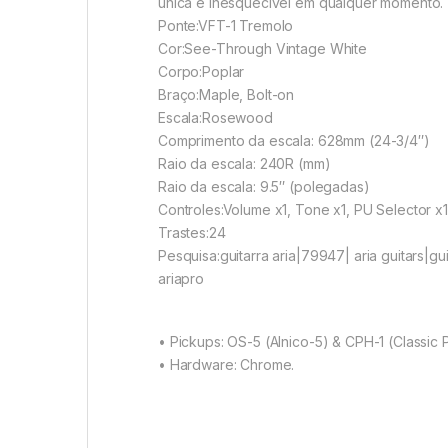
única e inesquecível em qualquer momento.
Ponte:VFT-1 Tremolo
Cor:See-Through Vintage White
Corpo:Poplar
Braço:Maple, Bolt-on
Escala:Rosewood
Comprimento da escala: 628mm (24-3/4″)
Raio da escala: 240R (mm)
Raio da escala: 9.5″ (polegadas)
Controles:Volume x1, Tone x1, PU Selector x1
Trastes:24
Pesquisa:guitarra aria|79947| aria guitars|guitar
ariapro
• Pickups: OS-5 (Alnico-5) & CPH-1 (Classic 
• Hardware: Chrome.