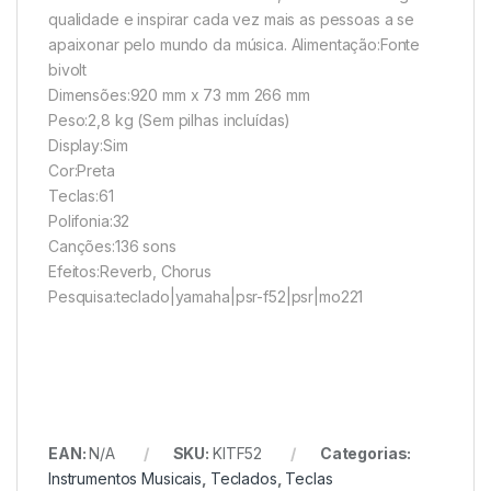
qualidade e inspirar cada vez mais as pessoas a se
apaixonar pelo mundo da música. Alimentação:Fonte
bivolt
Dimensões:920 mm x 73 mm 266 mm
Peso:2,8 kg (Sem pilhas incluídas)
Display:Sim
Cor:Preta
Teclas:61
Polifonia:32
Canções:136 sons
Efeitos:Reverb, Chorus
Pesquisa:teclado|yamaha|psr-f52|psr|mo221
EAN:
N/A
SKU:
KITF52
Categorias:
Instrumentos Musicais
,
Teclados
,
Teclas