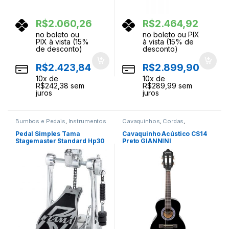
R$
2.060,26
R$
2.464,92
no boleto ou
no boleto ou PIX
PIX à vista (15%
à vista (15% de
de desconto)
desconto)
R$
2.423,84
R$
2.899,90
10
x de
10
x de
R$
242,38
sem
R$
289,99
sem
juros
juros
Bumbos e Pedais
,
Instrumentos
Cavaquinhos
,
Cordas
,
Musicais
,
Percussao
Instrumentos Musicais
Pedal Simples Tama
Cavaquinho Acústico CS14
Stagemaster Standard Hp30
Preto GIANNINI
Power Glide