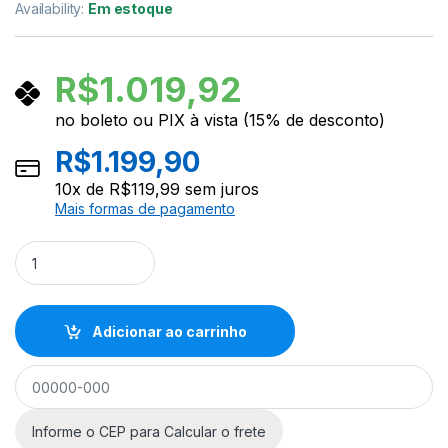
Availability:
Em estoque
R$
1.019,92
no boleto ou PIX à vista (15% de desconto)
R$
1.199,90
10
x de
R$
119,99
sem juros
Mais formas de pagamento
Kit Teclado Yamaha PSR-F52 + Capa + Suporte + Acessórios 
Adicionar ao carrinho