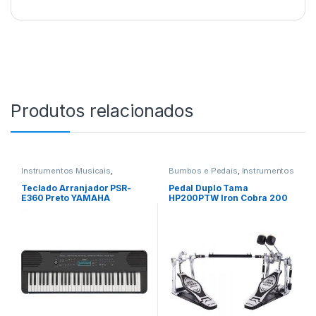
Produtos relacionados
Instrumentos Musicais
,
Bumbos e Pedais
,
Instrumentos
Teclados
,
Teclas
Musicais
,
Percussao
Teclado Arranjador PSR-
Pedal Duplo Tama
E360 Preto YAMAHA
HP200PTW Iron Cobra 200
Twin Power Glide