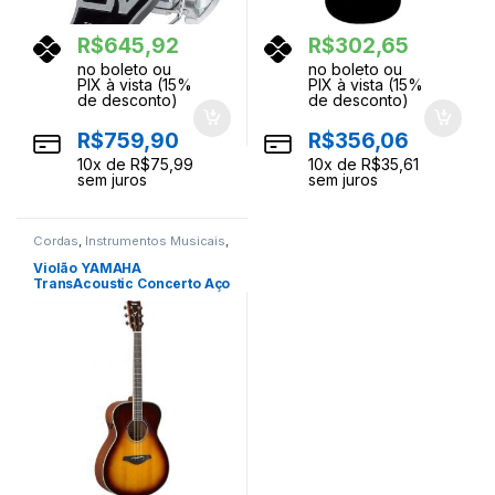
R$
645,92
R$
302,65
no boleto ou
no boleto ou
PIX à vista (15%
PIX à vista (15%
de desconto)
de desconto)
R$
759,90
R$
356,06
10
x de
R$
75,99
10
x de
R$
35,61
sem juros
sem juros
Cordas
,
Instrumentos Musicais
,
Violoes
Violão YAMAHA
TransAcoustic Concerto Aço
FS-TA Brown Sunburst