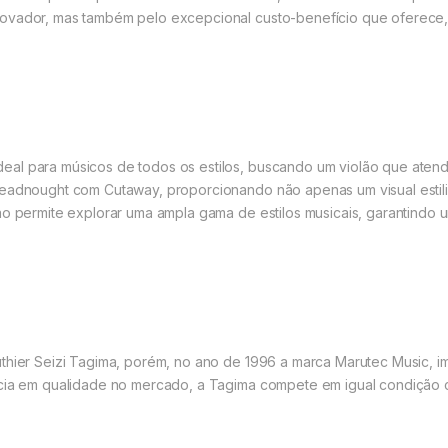
novador, mas também pelo excepcional custo-benefício que oferece
eal para músicos de todos os estilos, buscando um violão que ate
readnought com Cutaway, proporcionando não apenas um visual estil
ão permite explorar uma ampla gama de estilos musicais, garantindo 
uthier Seizi Tagima, porém, no ano de 1996 a marca Marutec Music, 
ncia em qualidade no mercado, a Tagima compete em igual condição 