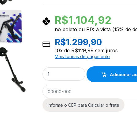
R$
1.104,92
no boleto ou PIX à vista (15% de d
R$
1.299,90
10
x de
R$
129,99
sem juros
Mais formas de pagamento
Kit Violão Tagima Andes Metal Silver Capa
Adicionar ao