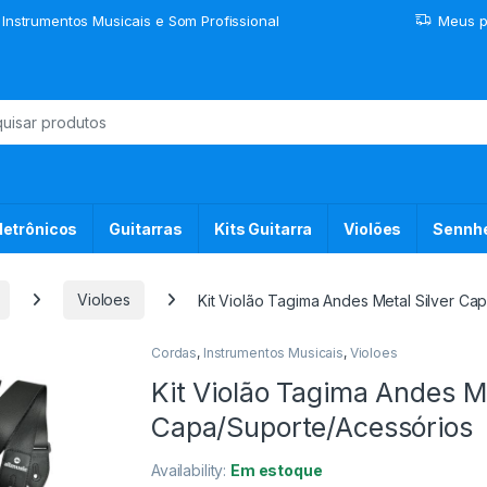
 Instrumentos Musicais e Som Profissional
Meus p
or:
letrônicos
Guitarras
Kits Guitarra
Violões
Sennhe
Violoes
Kit Violão Tagima Andes Metal Silver Ca
Cordas
,
Instrumentos Musicais
,
Violoes
Kit Violão Tagima Andes Me
Capa/Suporte/Acessórios
Availability:
Em estoque