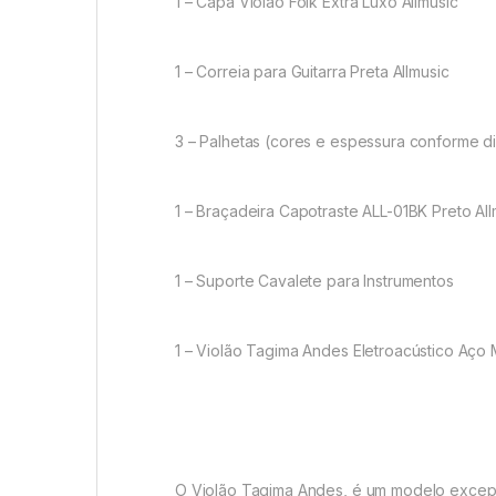
1 – Capa Violão Folk Extra Luxo Allmusic
1 – Correia para Guitarra Preta Allmusic
3 – Palhetas (cores e espessura conforme di
1 – Braçadeira Capotraste ALL-01BK Preto All
1 – Suporte Cavalete para Instrumentos
1 – Violão Tagima Andes Eletroacústico Aço M
O Violão Tagima Andes, é um modelo excepcio