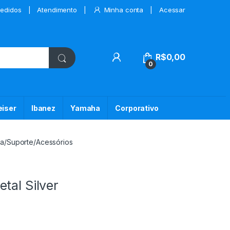
edidos
Atendimento
Minha conta
Acessar
My Account
R$
0,00
0
iser
Ibanez
Yamaha
Corporativo
pa/Suporte/Acessórios
tal Silver