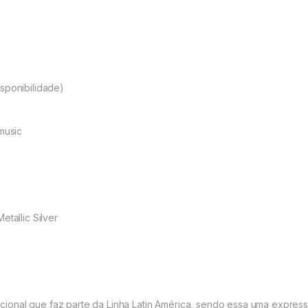
sponibilidade)
music
etallic Silver
nal que faz parte da Linha Latin América, sendo essa uma expressão