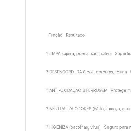
Função
Resultado
?
LIMPA sujeira, poeira, suor, saliva
Superfí
?️
DESENGORDURA óleos, gorduras, resina
?️
ANTI-OXIDAÇÃO & FERRUGEM
Protege me
?
NEUTRALIZA ODORES (hálito, fumaça, mof
?
HIGIENIZA (bactérias, vírus)
Seguro para 