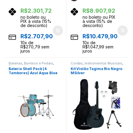
R$
2.301,72
R$
8.907,92
no boleto ou
no boleto ou PIX
PIX à vista (15%
à vista (15% de
de desconto)
desconto)
R$
2.707,90
R$
10.479,90
10
x de
10
x de
R$
270,79
sem
R$
1.047,99
sem
juros
juros
Baterias
,
Bumbos e Pedais
,
Cordas
,
Instrumentos Musicais
,
Ferragens
,
Instrumentos
Violoes
Bateria Shell Pack (4
Kit Violão Tagima Rio Negro
Musicais
,
Percussao
Tambores) Azul Aqua Blue
MSilver
Tama Club-Jam LJK48S-AQB
Capa/Suporte/Acessórios