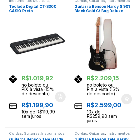
Instrumentos Musicais
,
Cordas
,
Guitarras
,
Instrumentos
Teclados
,
Teclas
Musicais
Teclado Digital CT-S300
Guitarra Benson Hardy S 901
CASIO Preto
Black Gold C/ Bag Deluxe
R$
1.019,92
R$
2.209,15
no boleto ou
no boleto ou
PIX à vista (15%
PIX à vista (15%
de desconto)
de desconto)
R$
1.199,90
R$
2.599,00
10
x de
R$
119,99
10
x de
sem juros
R$
259,90
sem
juros
Cordas
,
Guitarras
,
Instrumentos
Cordas
,
Guitarras
,
Instrumentos
Musicais
Musicais
Guitarra Benson Tele Hardy
Guitarra Benson Tele Hardy