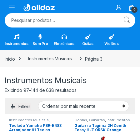
Skip to navigation
Skip to content
Open
0
Pesquisar por:
Instrumentos
Som Pro
Eletrônicos
Guitas
Violões
Início
Instrumentos Musicais
Página 3
Instrumentos Musicais
Classificado por mais recente
Exibindo 97–144 de 638 resultados
Filters
Instrumentos Musicais
,
Cordas
,
Guitarras
,
Instrumentos
Teclados
,
Teclas
Musicais
Teclado Yamaha PSR-E483
Guitarra Tagima 2H Zenith
Arranjador 61 Teclas
Tessy H-Z ORSK Orange
Sparkle