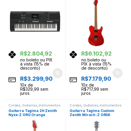
R$
2.804,92
R$
6.102,92
no boleto ou PIX
no boleto ou
à vista (15% de
PIX à vista (15%
desconto)
de desconto)
R$
3.299,90
R$
7.179,90
10
x de
10
x de
R$
329,99
sem
R$
717,99
sem
juros
juros
Cordas
,
Guitarras
,
Instrumentos
Cordas
,
Guitarras
,
Instrumentos
Musicais
Musicais
Guitarra Tagima 2H Zenith
Guitarra Tagima Custom
Nyxx-Z ORG Orange
Zenith Mirach-Z ORSK
Orange Sparkle