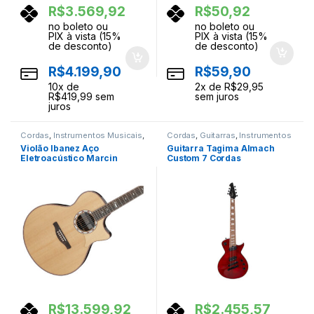
R$
3.569,92
R$
50,92
no boleto ou
no boleto ou
PIX à vista (15%
PIX à vista (15%
de desconto)
de desconto)
R$
4.199,90
R$
59,90
10
x de
2
x de
R$
29,95
R$
419,99
sem
sem juros
juros
Cordas
,
Instrumentos Musicais
,
Cordas
,
Guitarras
,
Instrumentos
Violoes
Musicais
Violão Ibanez Aço
Guitarra Tagima Almach
Eletroacústico Marcin
Custom 7 Cordas
Signature MRC10-NT
Transparent Red
R$
13.599,92
R$
2.455,57