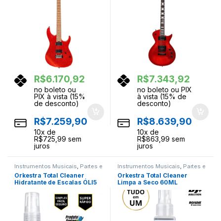
R$
6.170,92
R$
7.343,92
no boleto ou
no boleto ou PIX
PIX à vista (15%
à vista (15% de
de desconto)
desconto)
R$
7.259,90
R$
8.639,90
10
x de
10
x de
R$
725,99
sem
R$
863,99
sem
juros
juros
Instrumentos Musicais
,
Partes e
Instrumentos Musicais
,
Partes e
Acessorios
Acessorios
Orkestra Total Cleaner
Orkestra Total Cleaner
Hidratante de Escalas ÓLI5
Limpa a Seco 60ML