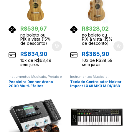
R$
539,67
R$
328,02
no boleto ou
no boleto ou
PIX à vista (15%
PIX à vista (15%
de desconto)
de desconto)
R$
634,90
R$
385,90
10
x de
R$
63,49
10
x de
R$
38,59
sem juros
sem juros
Instrumentos Musicais
,
Pedais e
Instrumentos Musicais
,
Pedaleiras
Teclados
,
Teclas
Pedaleira Donner Arena
Teclado Controlador Nektar
2000 Multi-Efeitos
Impact LX49 MK3 MIDI/USB