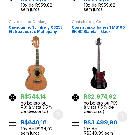
10
x de
R$
59,82
10
x de
R$
59,82
sem juros
sem juros
Cavaquinhos
,
Cordas
,
Contrabaixos
,
Cordas
,
Instrumentos Musicais
Instrumentos Musicais
Cavaquinho Strinberg CS25E
Contrabaixo Ibanez TMB100
Eletroacústico Mahogany
BK 4C Standart Black
Satin
R$
544,14
R$
2.974,92
no boleto ou
no boleto ou PIX
PIX à vista (15%
à vista (15% de
de desconto)
desconto)
R$
640,16
R$
3.499,90
10
x de
R$
64,02
10
x de
sem juros
R$
349,99
sem