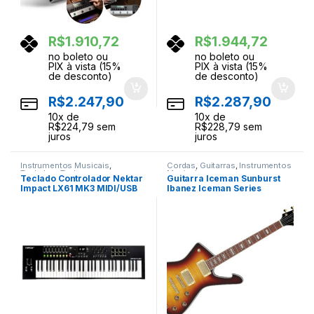
R$
1.910,72
R$
1.944,72
no boleto ou
no boleto ou
PIX à vista (15%
PIX à vista (15%
de desconto)
de desconto)
R$
2.247,90
R$
2.287,90
10
x de
10
x de
R$
224,79
sem
R$
228,79
sem
juros
juros
Instrumentos Musicais
,
Cordas
,
Guitarras
,
Instrumentos
Teclados
,
Teclas
Musicais
Teclado Controlador Nektar
Guitarra Iceman Sunburst
Impact LX61 MK3 MIDI/USB
Ibanez Iceman Series
IC420FM-VLS