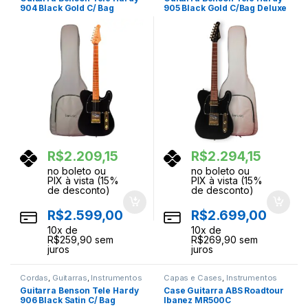
904 Black Gold C/ Bag
905 Black Gold C/Bag Deluxe
Deluxe
R$
2.209,15
R$
2.294,15
no boleto ou
no boleto ou
PIX à vista (15%
PIX à vista (15%
de desconto)
de desconto)
R$
2.599,00
R$
2.699,00
10
x de
10
x de
R$
259,90
sem
R$
269,90
sem
juros
juros
Cordas
,
Guitarras
,
Instrumentos
Capas e Cases
,
Instrumentos
Musicais
Musicais
Guitarra Benson Tele Hardy
Case Guitarra ABS Roadtour
906 Black Satin C/ Bag
Ibanez MR500C