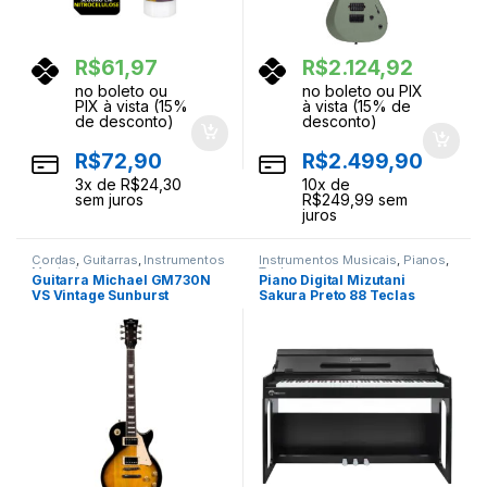
R$
61,97
R$
2.124,92
no boleto ou
no boleto ou PIX
PIX à vista (15%
à vista (15% de
de desconto)
desconto)
R$
72,90
R$
2.499,90
3
x de
R$
24,30
10
x de
sem juros
R$
249,99
sem
juros
Cordas
,
Guitarras
,
Instrumentos
Instrumentos Musicais
,
Pianos
,
Musicais
Teclas
Guitarra Michael GM730N
Piano Digital Mizutani
VS Vintage Sunburst
Sakura Preto 88 Teclas