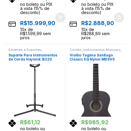
no boleto ou PIX
no boleto ou PIX
à vista (15% de
à vista (15% de
desconto)
desconto)
R$
15.999,90
R$
2.888,90
10
x de
10
x de
R$
1.599,99
sem
R$
288,89
sem
juros
juros
Estantes e Suportes
,
Cordas
,
Instrumentos Musicais
,
Instrumentos Musicais
,
Partes e
Violoes
Suporte Para Instrumentos
Violão Tagima Santiago
Acessorios
de Corda Hayonik SI220
Classic EQ Nylon MDSVS
R$
61,12
R$
985,92
no boleto ou
no boleto ou