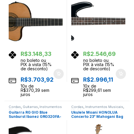
R$
3.148,33
R$
2.546,69
no boleto ou
no boleto ou
PIX à vista (15%
PIX à vista (15%
de desconto)
de desconto)
R$
3.703,92
R$
2.996,11
10
x de
10
x de
R$
370,39
sem
R$
299,61
sem
juros
juros
Cordas
,
Guitarras
,
Instrumentos
Cordas
,
Instrumentos Musicais
,
Musicais
Ukuleles
Guitarra RG GIO Blue
Ukulele Moani HONOLUA
Sunburst Ibanez GRG320FA-
Concerto 23” Mahogani Bag
TBS
UKMH02-23EQ