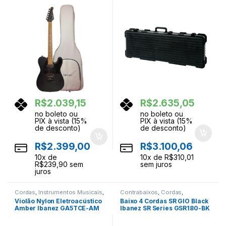
Deluxe
R$
2.039,15
R$
2.635,05
no boleto ou
no boleto ou
PIX à vista (15%
PIX à vista (15%
de desconto)
de desconto)
R$
2.399,00
R$
3.100,06
10
x de
10
x de
R$
310,01
R$
239,90
sem
sem juros
juros
Cordas
,
Instrumentos Musicais
,
Contrabaixos
,
Cordas
,
Violoes
Instrumentos Musicais
Violão Nylon Eletroacústico
Baixo 4 Cordas SR GIO Black
Amber Ibanez GA5TCE-AM
Ibanez SR Series GSR180-BK