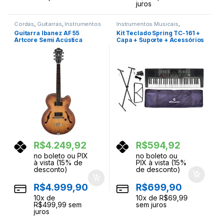
juros
Cordas
,
Guitarras
,
Instrumentos
Instrumentos Musicais
,
Musicais
Teclados
,
Teclas
Guitarra Ibanez AF 55
Kit Teclado Spring TC-161 +
Artcore Semi Acústica
Capa + Suporte + Acessórios
Tobacco Flat TF
R$
4.249,92
R$
594,92
no boleto ou PIX
no boleto ou
à vista (15% de
PIX à vista (15%
desconto)
de desconto)
R$
4.999,90
R$
699,90
10
x de
10
x de
R$
69,99
R$
499,99
sem
sem juros
juros