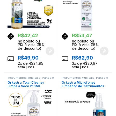
R$
42,42
R$
53,47
no boleto ou
no boleto ou
PIX à vista (15%
PIX à vista (15%
de desconto)
de desconto)
R$
49,90
R$
62,90
2
x de
R$
24,95
3
x de
R$
20,97
sem juros
sem juros
Instrumentos Musicais
,
Partes e
Instrumentos Musicais
,
Partes e
Acessorios
Acessorios
Orkestra Total Cleaner
Orkestra Microfones
Limpa a Seco 210ML
Limpador de Instrumentos
Musicais 120 ML