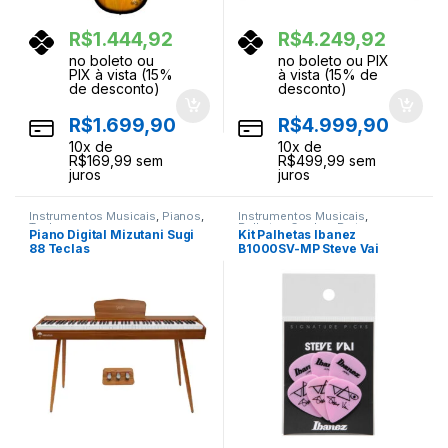
R$
1.444,92
R$
4.249,92
no boleto ou
no boleto ou PIX
PIX à vista (15%
à vista (15% de
de desconto)
desconto)
R$
1.699,90
R$
4.999,90
10
x de
10
x de
R$
169,99
sem
R$
499,99
sem
juros
juros
Instrumentos Musicais
,
Pianos
,
Instrumentos Musicais
,
Teclas
Palhetas Cordas
,
Partes e
Piano Digital Mizutani Sugi
Kit Palhetas Ibanez
Acessorios
88 Teclas
B1000SV-MP Steve Vai
Signature 6un Rosa