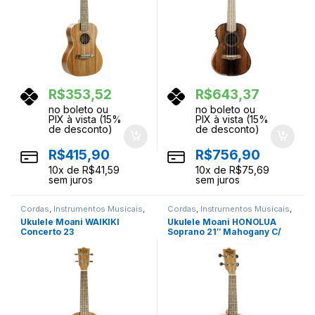
R$
353,52
R$
643,37
no boleto ou
no boleto ou
PIX à vista (15%
PIX à vista (15%
de desconto)
de desconto)
R$
415,90
R$
756,90
10
x de
R$
41,59
10
x de
R$
75,69
sem juros
sem juros
Cordas
,
Instrumentos Musicais
,
Cordas
,
Instrumentos Musicais
,
Ukuleles
Ukuleles
Ukulele Moani WAIKIKI
Ukulele Moani HONOLUA
Concerto 23
Soprano 21″ Mahogany C/
Bag UKBG12-21