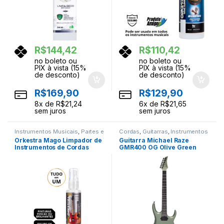
R$
144,42
R$
110,42
no boleto ou
no boleto ou
PIX à vista (15%
PIX à vista (15%
de desconto)
de desconto)
R$
169,90
R$
129,90
8
x de
R$
21,24
6
x de
R$
21,65
sem juros
sem juros
Instrumentos Musicais
,
Partes e
Cordas
,
Guitarras
,
Instrumentos
Acessorios
Musicais
Orkestra Mago Limpador de
Guitarra Michael Raze
Instrumentos de Cordas
GMR400 OG Olive Green
70ML