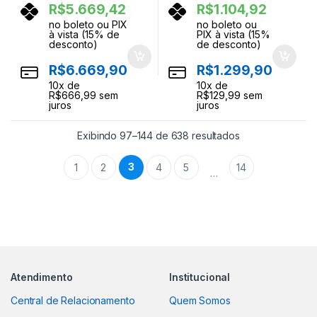
R$
5.669,42
R$
1.104,92
no boleto ou PIX
no boleto ou
à vista (15% de
PIX à vista (15%
desconto)
de desconto)
R$
6.669,90
R$
1.299,90
10
x de
10
x de
R$
666,99
sem
R$
129,99
sem
juros
juros
Classificado por
Exibindo 97–144 de 638 resultados
3
1
2
4
5
14
…
Atendimento
Institucional
Central de Relacionamento
Quem Somos