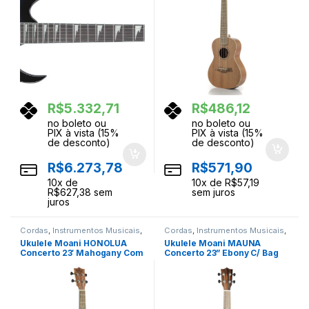
R$
5.332,71
R$
486,12
no boleto ou
no boleto ou
PIX à vista (15%
PIX à vista (15%
de desconto)
de desconto)
R$
6.273,78
R$
571,90
10
x de
10
x de
R$
57,19
R$
627,38
sem
sem juros
juros
Cordas
,
Instrumentos Musicais
,
Cordas
,
Instrumentos Musicais
,
Ukuleles
Ukuleles
Ukulele Moani HONOLUA
Ukulele Moani MAUNA
Concerto 23′ Mahogany Com
Concerto 23” Ebony C/ Bag
Bag
UKEB-23EQ