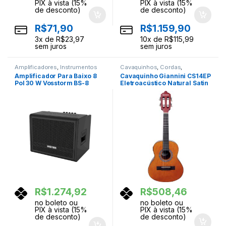
PIX à vista (15%
PIX à vista (15%
de desconto)
de desconto)
R$
71,90
R$
1.159,90
3
x de
R$
23,97
10
x de
R$
115,99
sem juros
sem juros
Amplificadores
,
Instrumentos
Cavaquinhos
,
Cordas
,
Musicais
Instrumentos Musicais
Amplificador Para Baixo 8
Cavaquinho Giannini CS14EP
Pol 30 W Vosstorm BS-8
Eletroacústico Natural Satin
R$
1.274,92
R$
508,46
no boleto ou
no boleto ou
PIX à vista (15%
PIX à vista (15%
de desconto)
de desconto)