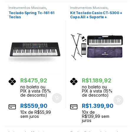
Instrumentos Musicais
,
Instrumentos Musicais
,
Teclados
,
Teclas
Teclados
,
Teclas
Teclado Spring Tc-161 61
Kit Teclado Casio CT-S300 +
Teclas
Capa All + Suporte +
Acessórios
R$
475,92
R$
1.189,92
no boleto ou
no boleto ou
PIX à vista (15%
PIX à vista (15%
de desconto)
de desconto)
R$
559,90
R$
1.399,90
10
x de
R$
55,99
10
x de
sem juros
R$
139,99
sem
juros