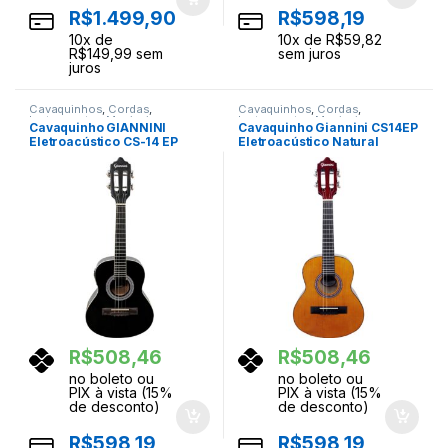
R$
1.499,90
R$
598,19
10
x de
10
x de
R$
59,82
R$
149,99
sem
sem juros
juros
Cavaquinhos
,
Cordas
,
Cavaquinhos
,
Cordas
,
Instrumentos Musicais
Instrumentos Musicais
Cavaquinho GIANNINI
Cavaquinho Giannini CS14EP
Eletroacústico CS-14 EP
Eletroacústico Natural
Preto
R$
508,46
R$
508,46
no boleto ou
no boleto ou
PIX à vista (15%
PIX à vista (15%
de desconto)
de desconto)
R$
598,19
R$
598,19