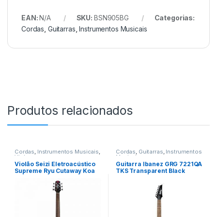
EAN:
N/A
SKU:
BSN905BG
Categorias:
Cordas
,
Guitarras
,
Instrumentos Musicais
Produtos relacionados
Cordas
,
Instrumentos Musicais
,
Cordas
,
Guitarras
,
Instrumentos
Violoes
Musicais
Violão Seizi Eletroacústico
Guitarra Ibanez GRG 7221QA
Supreme Ryu Cutaway Koa
TKS Transparent Black
com Bag
Sunburst