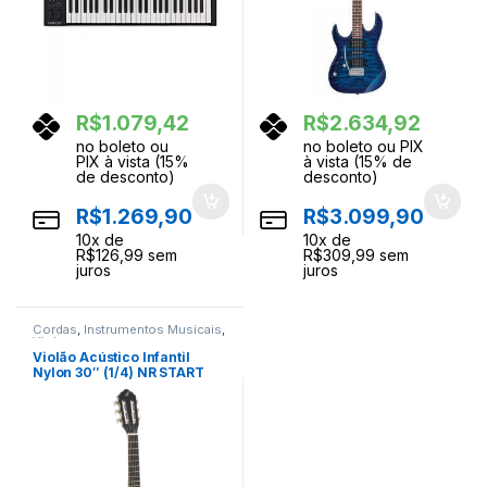
R$
1.079,42
R$
2.634,92
no boleto ou
no boleto ou PIX
PIX à vista (15%
à vista (15% de
de desconto)
desconto)
R$
1.269,90
R$
3.099,90
10
x de
10
x de
R$
126,99
sem
R$
309,99
sem
juros
juros
Cordas
,
Instrumentos Musicais
,
Violoes
Violão Acústico Infantil
Nylon 30″ (1/4) NR START
Preto GIANNINI