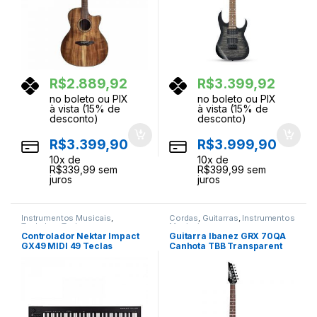
R$
2.889,92
R$
3.399,92
no boleto ou PIX
no boleto ou PIX
à vista (15% de
à vista (15% de
desconto)
desconto)
R$
3.399,90
R$
3.999,90
10
x de
10
x de
R$
339,99
sem
R$
399,99
sem
juros
juros
Instrumentos Musicais
,
Cordas
,
Guitarras
,
Instrumentos
Teclados
,
Teclas
Musicais
Controlador Nektar Impact
Guitarra Ibanez GRX 70QA
GX49 MIDI 49 Teclas
Canhota TBB Transparent
Blue Burst